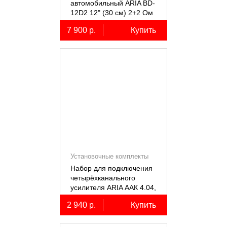
автомобильный ARIA BD-
12D2 12" (30 см) 2+2 Ом
7 900 р.
Купить
Установочные комплекты
(КИТы)
Набор для подключения
четырёхканального
усилителя ARIA ААК 4.04,
4AWG, miniANL 60А,
2 940 р.
Купить
омедненный алюминий
(ССА)