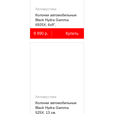
Автоакустика
Колонки автомобильные
Black Hydra Gamma
6925X, 6х9",
коаксиальные
9 990 р.
Купить
двухполосные, 2 шт.
Автоакустика
Колонки автомобильные
Black Hydra Gamma
525X, 13 см,