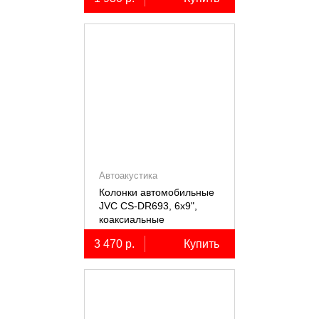
Автоакустика
Колонки автомобильные
JVC CS-DR693, 6х9",
коаксиальные
трёхполосные, 2 шт.
3 470 р.
Купить