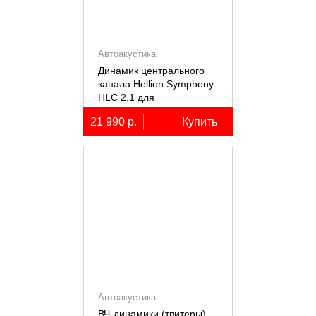
Автоакустика
Динамик центрального
канала Hellion Symphony
HLC 2.1 для
автомобилей Lixiang Li-
21 990 р.
Купить
7/8/9
Автоакустика
ВЧ-динамики (твитеры)