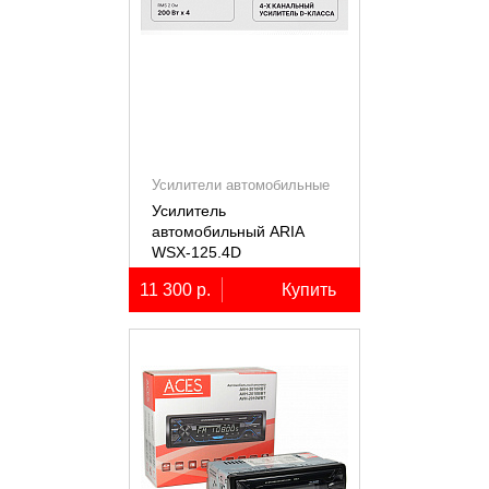
Усилители автомобильные
Усилитель
автомобильный ARIA
WSX-125.4D
четырёхканальный,
11 300 р.
Купить
4х125Вт (4Ом)