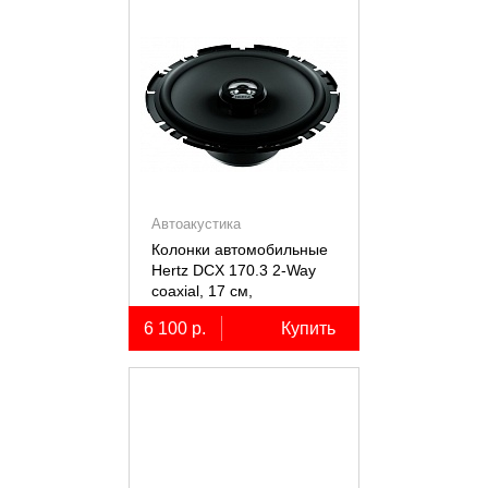
Автоакустика
Колонки автомобильные
Hertz DCX 170.3 2-Way
coaxial, 17 см,
коаксиальные
6 100 р.
Купить
двухполосные, 2 шт.