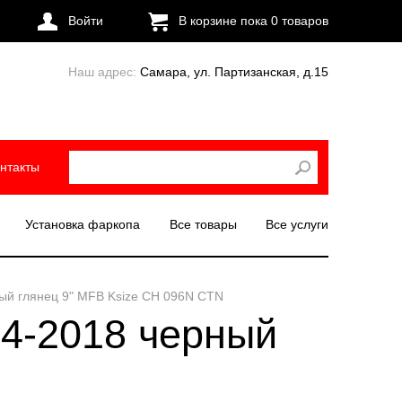
Войти
В корзине пока
0
товаров
Наш адрес:
Самара, ул. Партизанская, д.15
нтакты
Установка фаркопа
Все товары
Все услуги
ный глянец 9" MFB Ksize CH 096N CTN
14-2018 черный