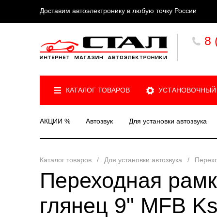
Доставим автоэлектронику в любую точку России
8 
КАТАЛОГ ТОВАРОВ
УСТАНОВОЧНЫЙ
АКЦИИ %
Автозвук
Для установки автозвука
Каталог товаров
/
Для установки автозвука
/
Перех
Переходная рамк
глянец 9" MFB K