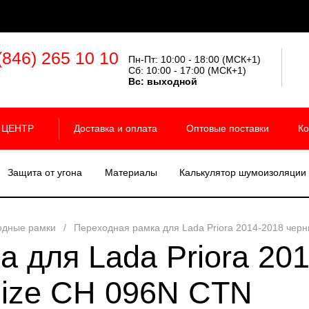
(846) 265 10 10
Пн-Пт: 10:00 - 18:00 (МСК+1)
Сб: 10:00 - 17:00 (МСК+1)
Вс:
выходной
 ЦЕНТР
Доставка и оплата
Оптовые поставки
Ко
Защита от угона
Материалы
Калькулятор шумоизоляции
одные рамки
/
Переходная рамка для Lada Priora 2014-2018 чер
а для Lada Priora 20
size CH 096N CTN