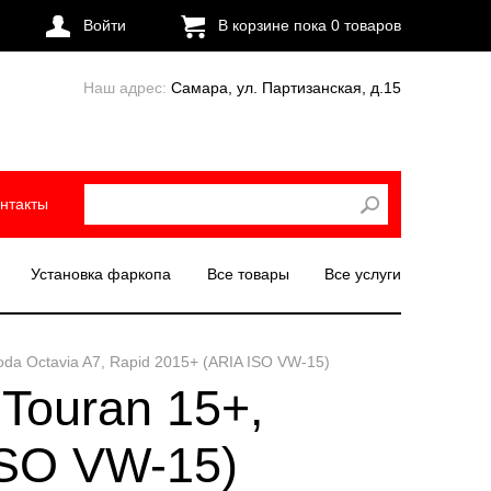
Войти
В корзине пока
0
товаров
Наш адрес:
Самара, ул. Партизанская, д.15
нтакты
Установка фаркопа
Все товары
Все услуги
oda Octavia A7, Rapid 2015+ (ARIA ISO VW-15)
Touran 15+,
ISO VW-15)