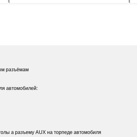
ым разъёмам
ля автомобилей:
толы а разъему AUX на торпеде автомобиля