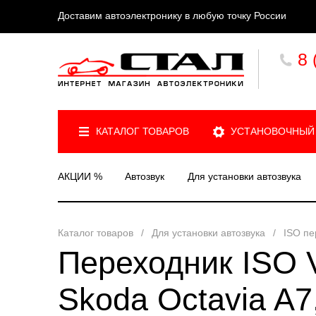
Доставим автоэлектронику в любую точку России
8 
КАТАЛОГ ТОВАРОВ
УСТАНОВОЧНЫЙ
АКЦИИ %
Автозвук
Для установки автозвука
Каталог товаров
/
Для установки автозвука
/
ISO пе
Переходник ISO V
Skoda Octavia A7