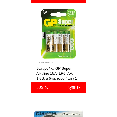
Батарейки
Батарейка GP Super
Alkaline 15A (LR6, AA,
1.5В, в блистере 4шт.) 1
штука
309 р.
Купить