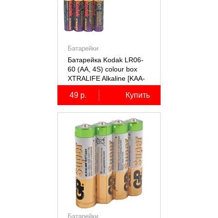
Батарейки
Батарейка Kodak LR06-
60 (AA, 4S) colour box
XTRALIFE Alkaline [KАA-
60] (60/720/20160)
49 р.
Купить
Батарейки