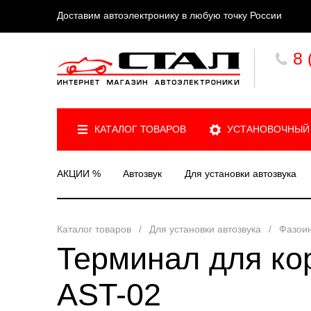
Доставим автоэлектронику в любую точку России
8 
КАТАЛОГ ТОВАРОВ
УСТАНОВОЧНЫЙ
АКЦИИ %
Автозвук
Для установки автозвука
Каталог товаров
/
Для установки автозвука
/
Фазои
Терминал для ко
AST-02