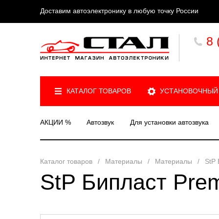
Доставим автоэлектронику в любую точку России
8 
КАТАЛОГ ТОВАРОВ
УСТАНОВОЧНЫЙ
АКЦИИ %
Автозвук
Для установки автозвука
Каталог товаров
/
Материалы
/
Материалы
/
StP 
StP Бипласт Prem