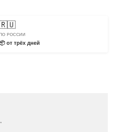
🇷🇺
ПО РОССИИ
📦 от трёх дней
,