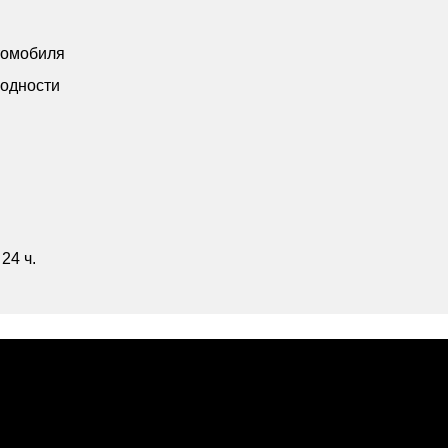
томобиля
одности
24 ч.