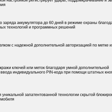
ной настройкой регистрирует удары, поддомкрачивание и э
ния
го заряда аккумулятора до 60 дней в режиме охраны благод
ных технологий и программных решений
лком с надежной дополнительной авторизацией по метке 
 кражи ключей или меток благодаря умной дополнительной
 ввода индивидуального PIN-кода при помощи штатных кно
я уникальной запатентованной технологии скрытой блокиро
омобиля