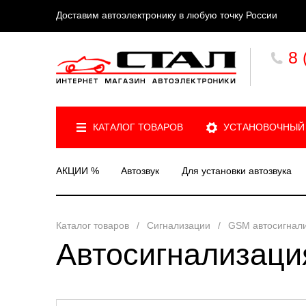
Доставим автоэлектронику в любую точку России
8 
КАТАЛОГ ТОВАРОВ
УСТАНОВОЧНЫЙ
АКЦИИ %
Автозвук
Для установки автозвука
Каталог товаров
/
Сигнализации
/
GSM автосигнал
Автосигнализаци