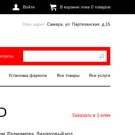
Войти
В корзине пока
0
товаров
Наш адрес:
Самара, ул. Партизанская, д.15
нтакты
Установка фаркопа
Все товары
Все услуги
O
Заказать в 1 клик
ом. Радиометка. Диалоговый код.