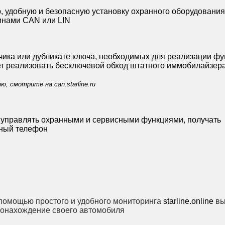
 удобную и безопасную установку охранного оборудования 
инами CAN или LIN
чика или дубликате ключа, необходимых для реализации ф
яет реализовать бесключевой обход штатного иммобилайзера
ию, смотрите на
can.starline.ru
управлять охранными и сервисными функциями, получать
ьный телефон
 помощью простого и удобного мониторинга
starline.online
вы
стонахождение своего автомобиля