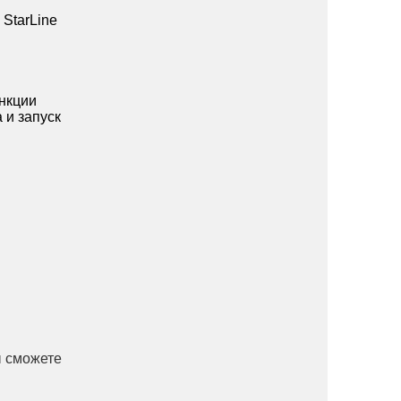
StarLine
ункции
 и запуск
 сможете