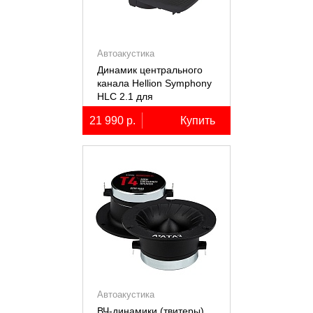
Автоакустика
Динамик центрального
канала Hellion Symphony
HLC 2.1 для
автомобилей Lixiang Li-
21 990 р.
Купить
7/8/9
Автоакустика
ВЧ-динамики (твитеры)