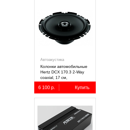
Автоакустика
Колонки автомобильные
Hertz DCX 170.3 2-Way
coaxial, 17 см,
коаксиальные
6 100 р.
Купить
двухполосные, 2 шт.