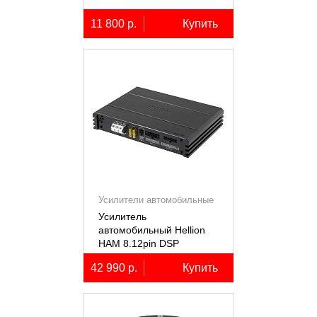
11 800 р.
Купить
Усилители автомобильные
Усилитель
автомобильный Hellion
HAM 8.12pin DSP
десятиканальный,
42 990 р.
Купить
8x80+2х100Вт (4Ом),
встроенный 12
канальный процессор