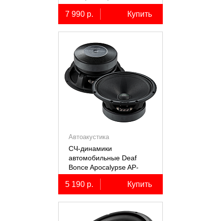
коаксиальные
7 990 р.
Купить
двухполосные, 2 шт.
Автоакустика
СЧ-динамики
автомобильные Deaf
Bonce Apocalypse AP-
M61SE PRO
5 190 р.
Купить