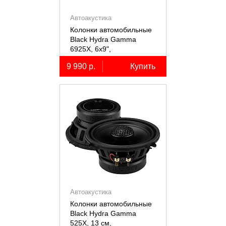
Автоакустика
Колонки автомобильные
Black Hydra Gamma
6925X, 6х9",
коаксиальные
9 990 р.
Купить
двухполосные, 2 шт.
Автоакустика
Колонки автомобильные
Black Hydra Gamma
525X, 13 см,