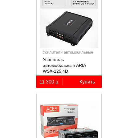
Усилители автомобильные
Усилитель
автомобильный ARIA
WSX-125.4D
четырёхканальный,
11 300 р.
Купить
4х125Вт (4Ом)