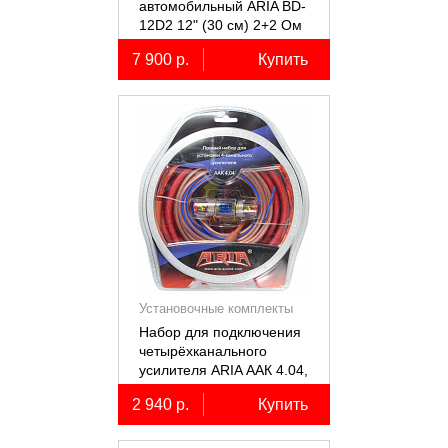
автомобильный ARIA BD-
12D2 12" (30 см) 2+2 Ом
7 900 р.
Купить
Установочные комплекты
(КИТы)
Набор для подключения
четырёхканального
усилителя ARIA ААК 4.04,
4AWG, miniANL 60А,
2 940 р.
Купить
омедненный алюминий
(ССА)