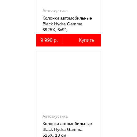
Автоакустика
Колонки автомобильные
Black Hydra Gamma
6925X, 6х9",
коаксиальные
9 990 р.
Купить
двухполосные, 2 шт.
Автоакустика
Колонки автомобильные
Black Hydra Gamma
525X, 13 см,