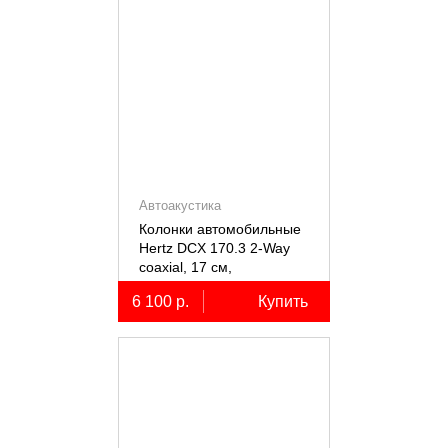
Автоакустика
Колонки автомобильные
Hertz DCX 170.3 2-Way
coaxial, 17 см,
коаксиальные
6 100 р.
Купить
двухполосные, 2 шт.