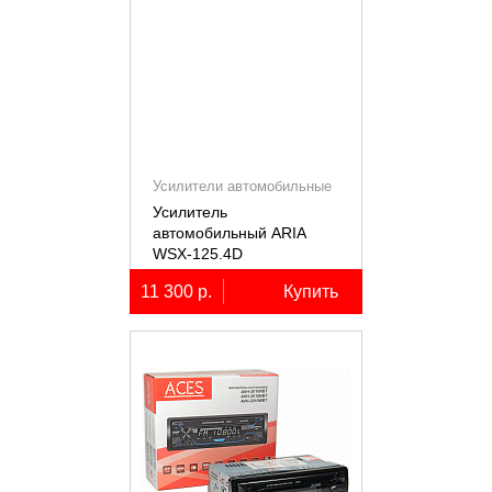
Усилители автомобильные
Усилитель
автомобильный ARIA
WSX-125.4D
четырёхканальный,
11 300 р.
Купить
4х125Вт (4Ом)