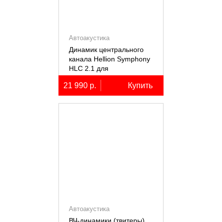
Автоакустика
Динамик центрального
канала Hellion Symphony
HLC 2.1 для
автомобилей Lixiang Li-
21 990 р.
Купить
7/8/9
Автоакустика
ВЧ-динамики (твитеры)