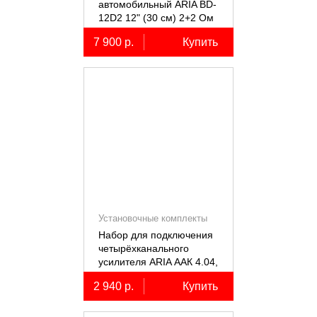
автомобильный ARIA BD-
12D2 12" (30 см) 2+2 Ом
7 900 р.
Купить
Установочные комплекты
(КИТы)
Набор для подключения
четырёхканального
усилителя ARIA ААК 4.04,
4AWG, miniANL 60А,
2 940 р.
Купить
омедненный алюминий
(ССА)