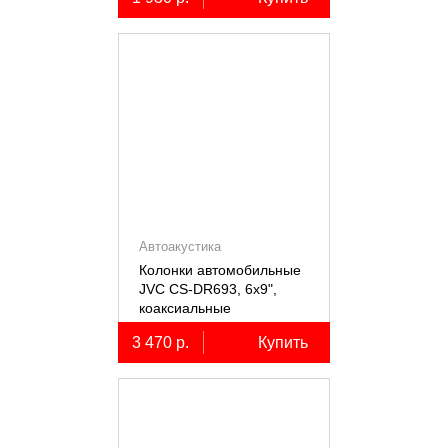
Автоакустика
Колонки автомобильные
JVC CS-DR693, 6х9",
коаксиальные
трёхполосные, 2 шт.
3 470 р.
Купить