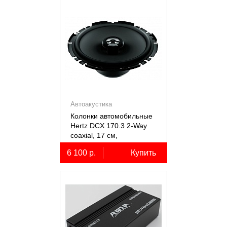
Автоакустика
Колонки автомобильные
Hertz DCX 170.3 2-Way
coaxial, 17 см,
коаксиальные
6 100 р.
Купить
двухполосные, 2 шт.