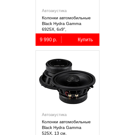
Автоакустика
Колонки автомобильные
Black Hydra Gamma
6925X, 6х9",
коаксиальные
9 990 р.
Купить
двухполосные, 2 шт.
Автоакустика
Колонки автомобильные
Black Hydra Gamma
525X, 13 см,