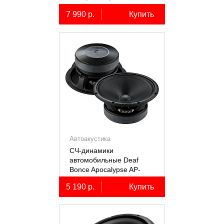
коаксиальные
7 990 р.
Купить
двухполосные, 2 шт.
Автоакустика
СЧ-динамики
автомобильные Deaf
Bonce Apocalypse AP-
M61SE PRO
5 190 р.
Купить