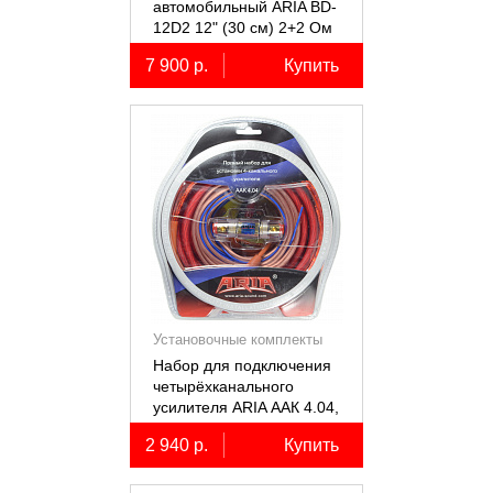
автомобильный ARIA BD-
12D2 12" (30 см) 2+2 Ом
7 900 р.
Купить
Установочные комплекты
(КИТы)
Набор для подключения
четырёхканального
усилителя ARIA ААК 4.04,
4AWG, miniANL 60А,
2 940 р.
Купить
омедненный алюминий
(ССА)