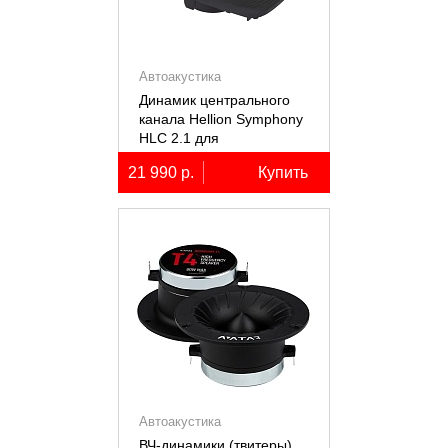
Автоакустика
Динамик центрального
канала Hellion Symphony
HLC 2.1 для
автомобилей Lixiang Li-
21 990 р.
Купить
7/8/9
Автоакустика
ВЧ-динамики (твитеры)