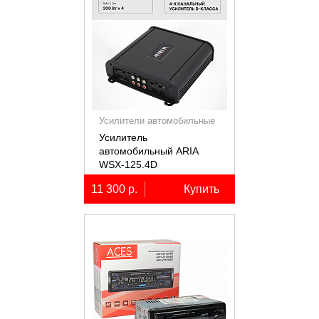
Усилители автомобильные
Усилитель
автомобильный ARIA
WSX-125.4D
четырёхканальный,
11 300 р.
Купить
4х125Вт (4Ом)