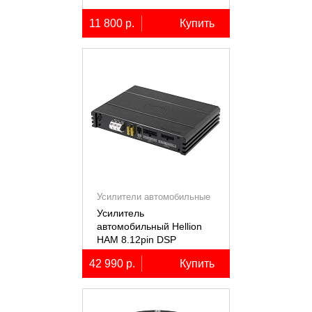
11 800 р.
Купить
Усилители автомобильные
Усилитель
автомобильный Hellion
HAM 8.12pin DSP
десятиканальный,
42 990 р.
Купить
8x80+2х100Вт (4Ом),
встроенный 12
канальный процессор