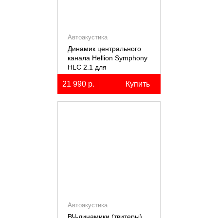
Автоакустика
Динамик центрального
канала Hellion Symphony
HLC 2.1 для
автомобилей Lixiang Li-
21 990 р.
Купить
7/8/9
Автоакустика
ВЧ-динамики (твитеры)