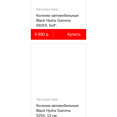
Автоакустика
Колонки автомобильные
Black Hydra Gamma
6925X, 6х9",
коаксиальные
9 990 р.
Купить
двухполосные, 2 шт.
Автоакустика
Колонки автомобильные
Black Hydra Gamma
525X, 13 см,