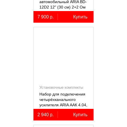
автомобильный ARIA BD-
12D2 12" (30 см) 2+2 Ом
7 900 р.
Купить
Установочные комплекты
(КИТы)
Набор для подключения
четырёхканального
усилителя ARIA ААК 4.04,
4AWG, miniANL 60А,
2 940 р.
Купить
омедненный алюминий
(ССА)