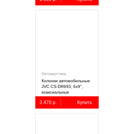
Автоакустика
Колонки автомобильные
JVC CS-DR693, 6х9",
коаксиальные
трёхполосные, 2 шт.
3 470 р.
Купить