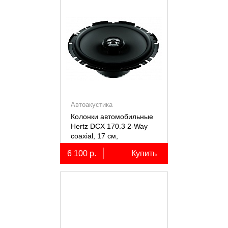
Автоакустика
Колонки автомобильные
Hertz DCX 170.3 2-Way
coaxial, 17 см,
коаксиальные
6 100 р.
Купить
двухполосные, 2 шт.