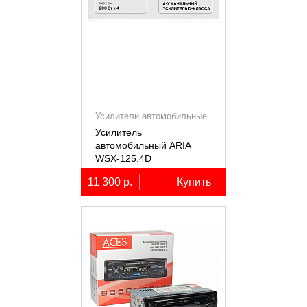
Усилители автомобильные
Усилитель
автомобильный ARIA
WSX-125.4D
четырёхканальный,
11 300 р.
Купить
4х125Вт (4Ом)