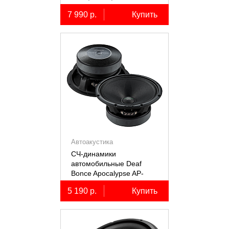
коаксиальные
7 990 р.
Купить
двухполосные, 2 шт.
Автоакустика
СЧ-динамики
автомобильные Deaf
Bonce Apocalypse AP-
M61SE PRO
5 190 р.
Купить