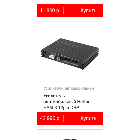
11 800 р.
Купить
Усилители автомобильные
Усилитель
автомобильный Hellion
HAM 8.12pin DSP
десятиканальный,
42 990 р.
Купить
8x80+2х100Вт (4Ом),
встроенный 12
канальный процессор