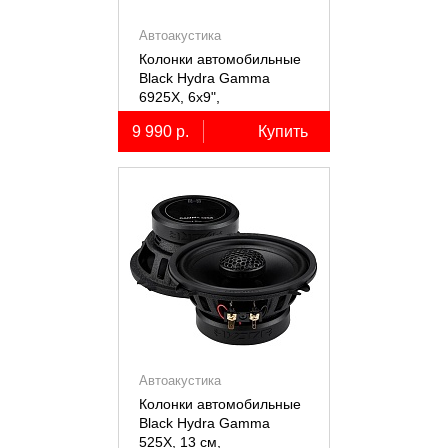
Автоакустика
Колонки автомобильные
Black Hydra Gamma
6925X, 6х9",
коаксиальные
9 990 р.
Купить
двухполосные, 2 шт.
Автоакустика
Колонки автомобильные
Black Hydra Gamma
525X, 13 см,