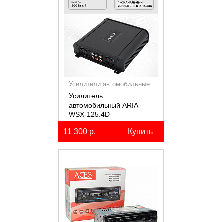
Усилители автомобильные
Усилитель
автомобильный ARIA
WSX-125.4D
четырёхканальный,
11 300 р.
Купить
4х125Вт (4Ом)