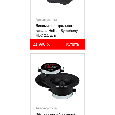
Автоакустика
Динамик центрального
канала Hellion Symphony
HLC 2.1 для
автомобилей Lixiang Li-
21 990 р.
Купить
7/8/9
Автоакустика
ВЧ-динамики (твитеры)