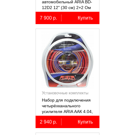
автомобильный ARIA BD-
12D2 12" (30 см) 2+2 Ом
7 900 р.
Купить
Установочные комплекты
(КИТы)
Набор для подключения
четырёхканального
усилителя ARIA ААК 4.04,
4AWG, miniANL 60А,
2 940 р.
Купить
омедненный алюминий
(ССА)