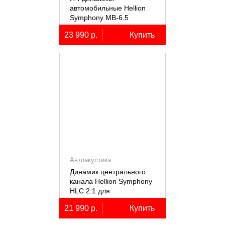
автомобильные Hellion
Symphony MB-6.5
23 990 р.
Купить
Автоакустика
Динамик центрального
канала Hellion Symphony
HLC 2.1 для
автомобилей Lixiang Li-
21 990 р.
Купить
7/8/9