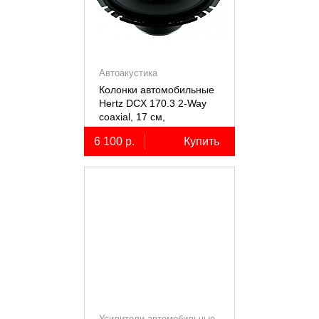
Автоакустика
Колонки автомобильные
Hertz DCX 170.3 2-Way
coaxial, 17 см,
коаксиальные
6 100 р.
Купить
двухполосные, 2 шт.
Усилители автомобильные