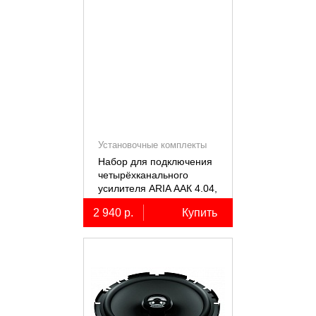
Установочные комплекты
(КИТы)
Набор для подключения
четырёхканального
усилителя ARIA ААК 4.04,
4AWG, miniANL 60А,
2 940 р.
Купить
омедненный алюминий
(ССА)