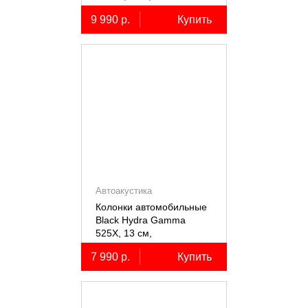
коаксиальные
9 990 р.
Купить
двухполосные, 2 шт.
Автоакустика
Колонки автомобильные
Black Hydra Gamma
525X, 13 см,
коаксиальные
7 990 р.
Купить
двухполосные, 2 шт.