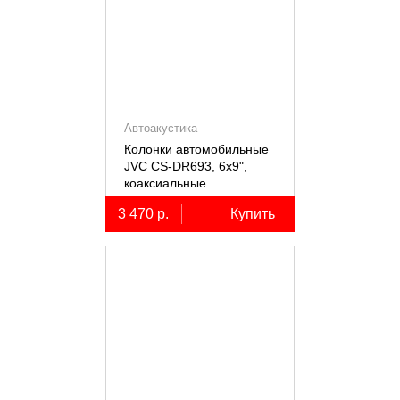
Автоакустика
Колонки автомобильные
JVC CS-DR693, 6х9",
коаксиальные
трёхполосные, 2 шт.
3 470 р.
Купить