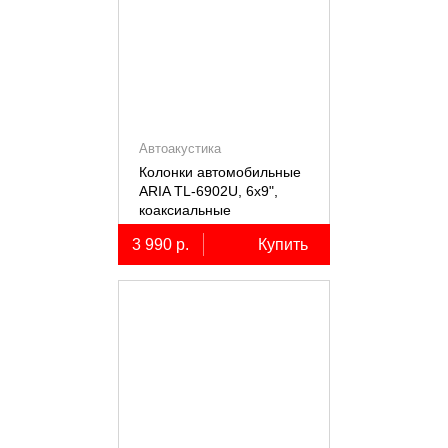
Автоакустика
Колонки автомобильные
ARIA TL-6902U, 6х9",
коаксиальные
трёхполосные, 2 шт.
3 990 р.
Купить