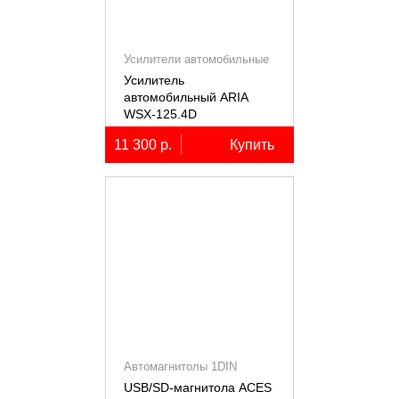
Усилители автомобильные
Усилитель
автомобильный ARIA
WSX-125.4D
четырёхканальный,
11 300 р.
Купить
4х125Вт (4Ом)
Автомагнитолы 1DIN
USB/SD-магнитола ACES