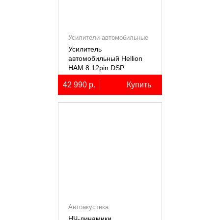
Усилители автомобильные
Усилитель
автомобильный Hellion
HAM 8.12pin DSP
десятиканальный,
42 990 р.
Купить
8x80+2х100Вт (4Ом),
встроенный 12
канальный процессор
Автоакустика
НЧ-динамики