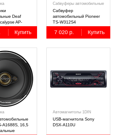
ика
Сабвуферы автомобильные
ики
Сабвуфер
льные Deaf
автомобильный Pioneer
calypse AP-
TS-W312S4
RO
.
Купить
7 020 р.
Купить
ика
Автомагнитолы 1DIN
автомобильные
USB-магнитола Sony
S-A1688S, 16,5
DSX-A110U
иальные