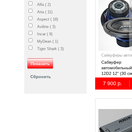
Alfa (
2
)
Aria (
11
)
Aspect (
18
)
Aviline (
3
)
Incar (
9
)
MyDean (
1
)
Tiger Shark (
3
)
Сабвуферы авто
Сабвуфер
автомобильный
12D2 12" (30 с
7 900 р.