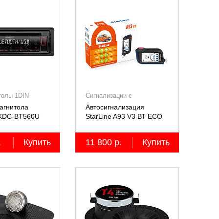
толы 1DIN
Сигнализации с
автозапуском
агнитола
Автосигнализация
KDC-BT560U
StarLine A93 V3 ВТ ECO
.
Купить
11 800 р.
Купить