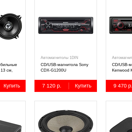
Автомагнитолы 1DIN
Автомагни
обильные
CD/USB-магнитола Sony
CD/USB-м
13 см,
СDX-G1200U
Kenwood 
2 шт.
Купить
7 120 р.
Купить
9 470 р