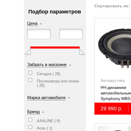
Сортировать по:
Подбор параметров
Цена
Забрать в магазине
Сегодня (
28
)
Автоакустика
Послезавтра или позже
(
28
)
НЧ-динамики
автомобильные 
Марка автомобиля
Symphony MBS
29 990 р.
Бренд
AAALINE (
8
)
Aces (
1
)