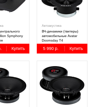
ика
Автоакустика
ентрального
ВЧ-динамики (твитеры)
llion Symphony
автомобильные Avatar
ля
Doomsday Т4
й Lixiang Li-
.
Купить
5 990 р.
Купить