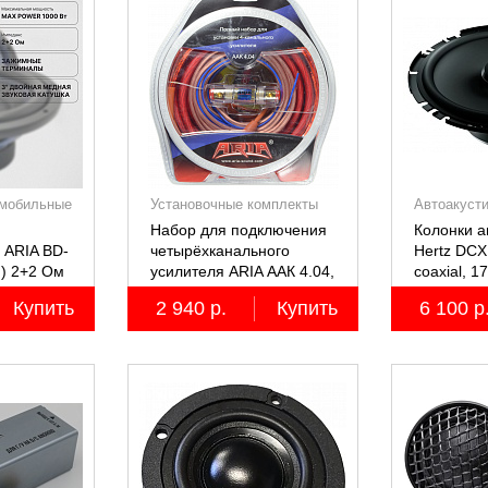
мобильные
Установочные комплекты
Автоакуст
(КИТы)
Набор для подключения
Колонки 
 ARIA BD-
четырёхканального
Hertz DCX
м) 2+2 Ом
усилителя ARIA ААК 4.04,
coaxial, 1
4AWG, miniANL 60А,
коаксиал
Купить
2 940 р.
Купить
6 100 р
омедненный алюминий
двухполос
(ССА)