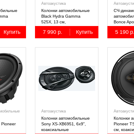
Автоакустика
Автоакуст
обильные
Колонки автомобильные
СЧ-динам
amma
Black Hydra Gamma
автомоби
525X, 13 см,
Bonce Apo
коаксиальные
M61SE P
Купить
7 990 р.
Купить
5 190 р
2 шт.
двухполосные, 2 шт.
мобильные
Автоакустика
Автоакуст
Колонки автомобильные
Колонки 
 Pioneer
Sony XS-XB6951, 6х9",
Pioneer T
коаксиальные
см, коакс