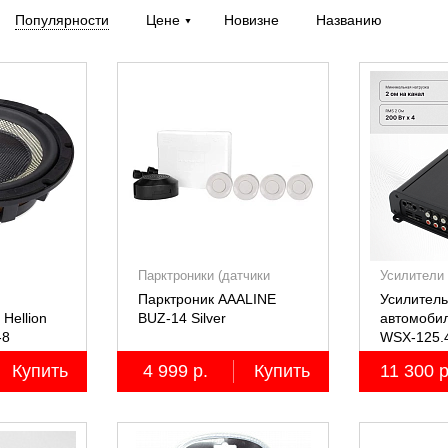
Популярности
Цене
Новизне
Названию
Парктроники (датчики
Усилители
парковки)
Парктроник AAALINE
Усилитель
Hellion
BUZ-14 Silver
автомоби
-8
WSX-125.
четырёхк
Купить
4 999 р.
Купить
11 300 р
4х125Вт (