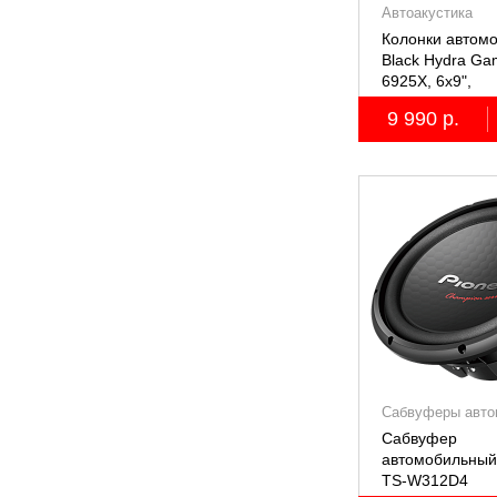
Автоакустика
Колонки автом
Black Hydra G
6925X, 6х9",
коаксиальные
9 990 р.
двухполосные, 
Сабвуферы авто
Сабвуфер
автомобильный
TS-W312D4