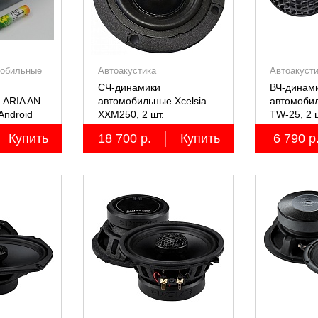
мобильные
Автоакустика
Автоакуст
СЧ-динамики
ВЧ-динами
 ARIA AN
автомобильные Xcelsia
автомобил
Android
XXM250, 2 шт.
TW-25, 2 
Купить
18 700 р.
Купить
6 790 р