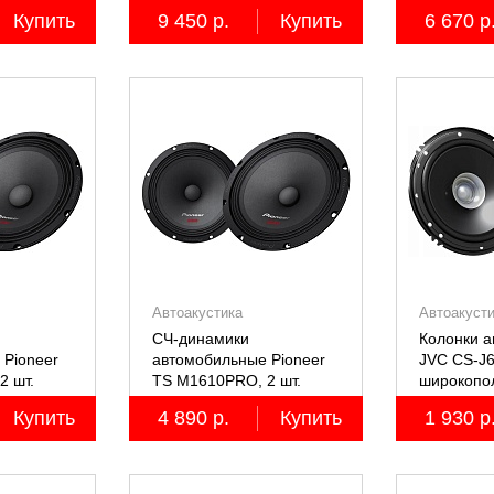
пятиполосные, 2 шт.
четырёхпо
Купить
9 450 р.
Купить
6 670 р
Автоакустика
Автоакуст
СЧ-динамики
Колонки 
 Pioneer
автомобильные Pioneer
JVC CS-J6
2 шт.
TS M1610PRO, 2 шт.
широкопол
Купить
4 890 р.
Купить
1 930 р