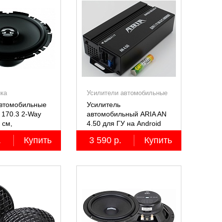
ика
Усилители автомобильные
автомобильные
Усилитель
 170.3 2-Way
автомобильный ARIA AN
7 см,
4.50 для ГУ на Android
ьные
.
Купить
3 590 р.
Купить
ные, 2 шт.