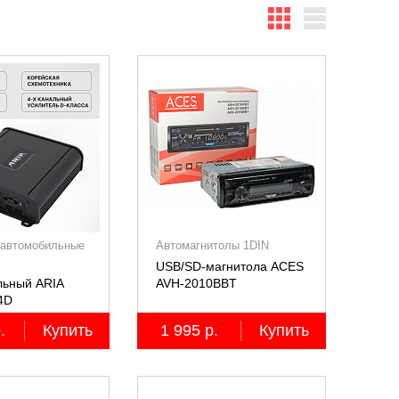
 автомобильные
Автомагнитолы 1DIN
USB/SD-магнитола ACES
льный ARIA
AVH-2010BBT
4D
анальный,
.
Купить
1 995 р.
Купить
4Ом)