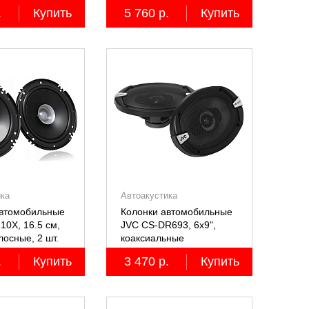
лосные, 2 шт.
.
Купить
5 760 р.
Купить
ика
Автоакустика
автомобильные
Колонки автомобильные
10X, 16.5 см,
JVC CS-DR693, 6х9",
осные, 2 шт.
коаксиальные
трёхполосные, 2 шт.
.
Купить
3 470 р.
Купить