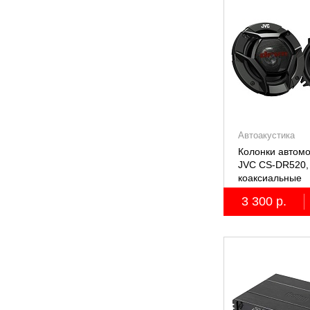
Автоакустика
Колонки автом
JVC CS-DR520, 
коаксиальные
двухполосные, 
3 300 р.