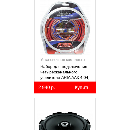
Установочные комплекты
(КИТы)
Набор для подключения
четырёхканального
усилителя ARIA ААК 4.04,
4AWG, miniANL 60А,
2 940 р.
Купить
омедненный алюминий
(ССА)