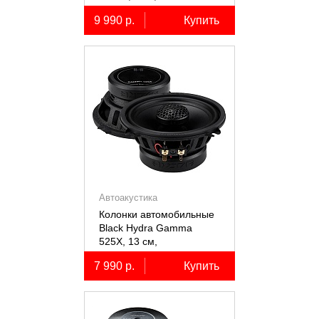
коаксиальные
9 990 р.
Купить
двухполосные, 2 шт.
Автоакустика
Колонки автомобильные
Black Hydra Gamma
525X, 13 см,
коаксиальные
7 990 р.
Купить
двухполосные, 2 шт.