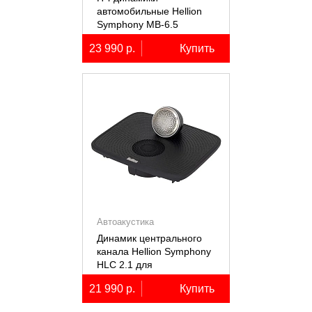
автомобильные Hellion
Symphony MB-6.5
23 990 р.
Купить
Автоакустика
Динамик центрального
канала Hellion Symphony
HLC 2.1 для
автомобилей Lixiang Li-
21 990 р.
Купить
7/8/9