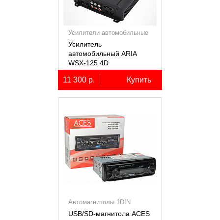
Усилители автомобильные
Усилитель
автомобильный ARIA
WSX-125.4D
четырёхканальный,
11 300 р.
Купить
4х125Вт (4Ом)
Автомагнитолы 1DIN
USB/SD-магнитола ACES