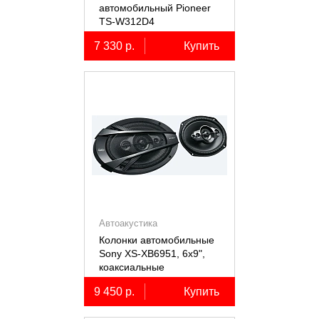
автомобильный Pioneer
TS-W312D4
7 330 р.
Купить
Автоакустика
Колонки автомобильные
Sony XS-XB6951, 6х9",
коаксиальные
пятиполосные, 2 шт.
9 450 р.
Купить