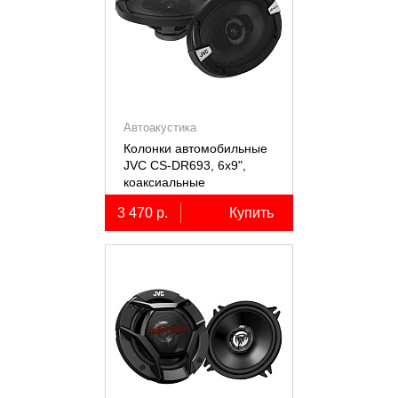
Автоакустика
Колонки автомобильные
JVC CS-DR693, 6х9",
коаксиальные
трёхполосные, 2 шт.
3 470 р.
Купить