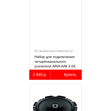
Установочные комплекты
(КИТы)
Набор для подключения
четырёхканального
усилителя ARIA ААК 4.04,
4AWG, miniANL 60А,
2 940 р.
Купить
омедненный алюминий
(ССА)