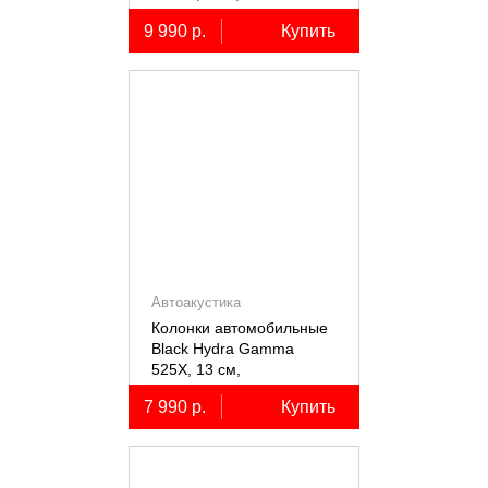
коаксиальные
9 990 р.
Купить
двухполосные, 2 шт.
Автоакустика
Колонки автомобильные
Black Hydra Gamma
525X, 13 см,
коаксиальные
7 990 р.
Купить
двухполосные, 2 шт.