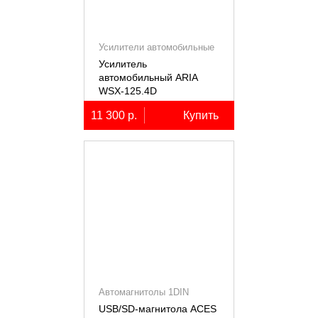
Усилители автомобильные
Усилитель
автомобильный ARIA
WSX-125.4D
четырёхканальный,
11 300 р.
Купить
4х125Вт (4Ом)
Автомагнитолы 1DIN
USB/SD-магнитола ACES