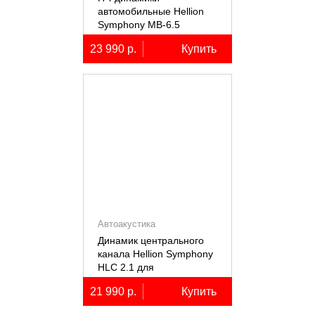
автомобильные Hellion
Symphony MB-6.5
23 990 р.
Купить
Автоакустика
Динамик центрального
канала Hellion Symphony
HLC 2.1 для
автомобилей Lixiang Li-
21 990 р.
Купить
7/8/9