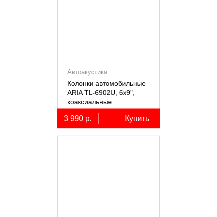
Автоакустика
Колонки автомобильные
ARIA TL-6902U, 6х9",
коаксиальные
трёхполосные, 2 шт.
3 990 р.
Купить