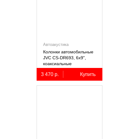
Автоакустика
Колонки автомобильные
JVC CS-DR693, 6х9",
коаксиальные
трёхполосные, 2 шт.
3 470 р.
Купить