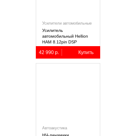
Усилители автомобильные
Усилитель
автомобильный Hellion
HAM 8.12pin DSP
десятиканальный,
42 990 р.
Купить
8x80+2х100Вт (4Ом),
встроенный 12
канальный процессор
Автоакустика
НЧ-динамики