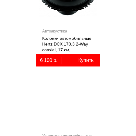
Автоакустика
Колонки автомобильные
Hertz DCX 170.3 2-Way
coaxial, 17 см,
коаксиальные
6 100 р.
Купить
двухполосные, 2 шт.
Усилители автомобильные