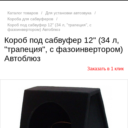
Каталог товаров
/
Для установки автозвука
/
Короба для сабвуферов
/
Короб под сабвуфер 12" (34 л, "трапеция", с
фазоинвертором) Автоблюз
Короб под сабвуфер 12" (34 л,
"трапеция", с фазоинвертором)
Автоблюз
Заказать в 1 клик