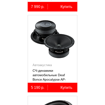
коаксиальные
7 990 р.
Купить
двухполосные, 2 шт.
Автоакустика
СЧ-динамики
автомобильные Deaf
Bonce Apocalypse AP-
M61SE PRO
5 190 р.
Купить