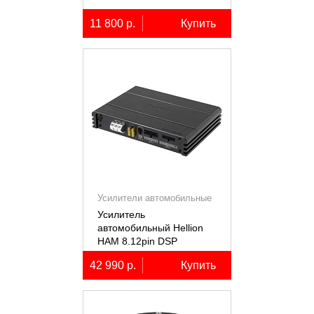
11 800 р.
Купить
Усилители автомобильные
Усилитель
автомобильный Hellion
HAM 8.12pin DSP
десятиканальный,
42 990 р.
Купить
8x80+2х100Вт (4Ом),
встроенный 12
канальный процессор