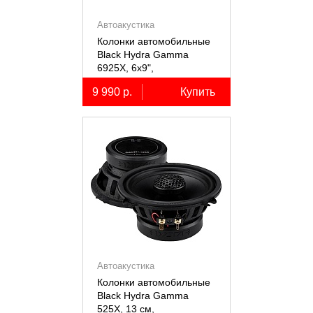
Автоакустика
Колонки автомобильные
Black Hydra Gamma
6925X, 6х9",
коаксиальные
9 990 р.
Купить
двухполосные, 2 шт.
Автоакустика
Колонки автомобильные
Black Hydra Gamma
525X, 13 см,