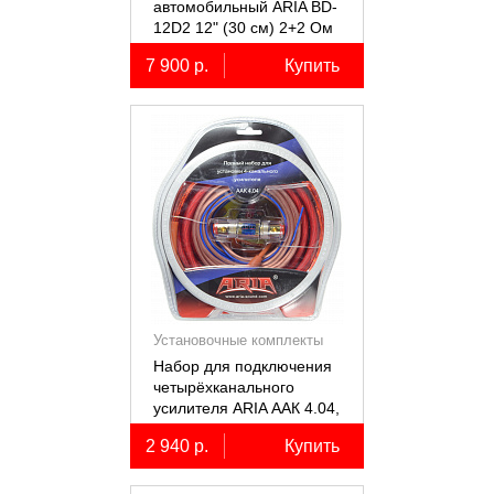
автомобильный ARIA BD-
12D2 12" (30 см) 2+2 Ом
7 900 р.
Купить
Установочные комплекты
(КИТы)
Набор для подключения
четырёхканального
усилителя ARIA ААК 4.04,
4AWG, miniANL 60А,
2 940 р.
Купить
омедненный алюминий
(ССА)