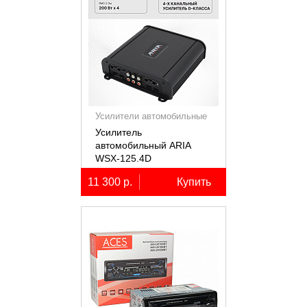
Усилители автомобильные
Усилитель
автомобильный ARIA
WSX-125.4D
четырёхканальный,
11 300 р.
Купить
4х125Вт (4Ом)