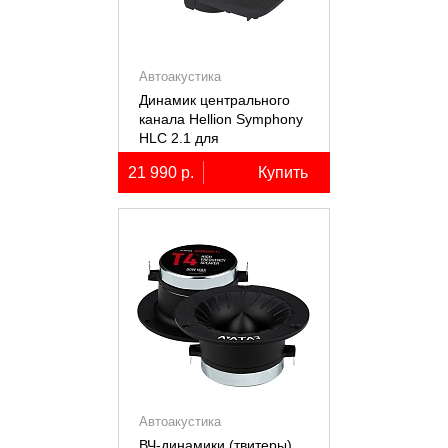
Автоакустика
Динамик центрального
канала Hellion Symphony
HLC 2.1 для
автомобилей Lixiang Li-
21 990 р.
Купить
7/8/9
Автоакустика
ВЧ-динамики (твитеры)