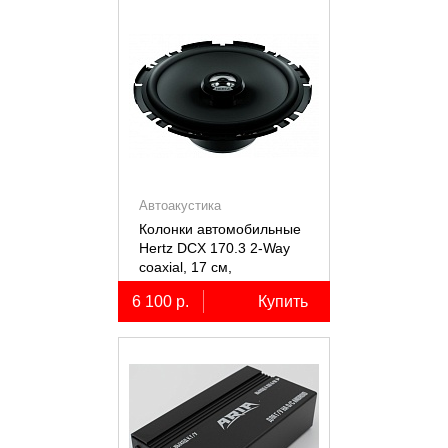
Автоакустика
Колонки автомобильные
Hertz DCX 170.3 2-Way
coaxial, 17 см,
коаксиальные
6 100 р.
Купить
двухполосные, 2 шт.