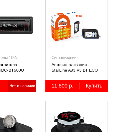
толы 1DIN
Сигнализации с
автозапуском
агнитола
Автосигнализация
KDC-BT560U
StarLine A93 V3 ВТ ECO
.
11 800 р.
Купить
Нет в наличии