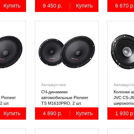
пятиполосные, 2 шт.
четырёхпо
Купить
9 450 р.
Купить
6 670 р
Автоакустика
Автоакуст
СЧ-динамики
Колонки 
 Pioneer
автомобильные Pioneer
JVC CS-J6
2 шт.
TS M1610PRO, 2 шт.
широкопол
Купить
4 890 р.
Купить
1 930 р