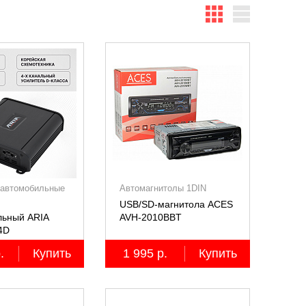
 автомобильные
Автомагнитолы 1DIN
USB/SD-магнитола ACES
льный ARIA
AVH-2010BBT
4D
анальный,
.
Купить
1 995 р.
Купить
4Ом)