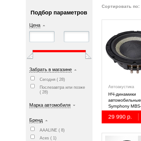
Сортировать по:
Подбор параметров
Цена
Забрать в магазине
Сегодня (
28
)
Автоакустика
Послезавтра или позже
(
28
)
НЧ-динамики
автомобильные 
Марка автомобиля
Symphony MBS
29 990 р.
Бренд
AAALINE (
8
)
Aces (
1
)