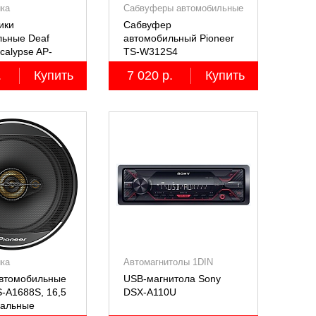
ика
Сабвуферы автомобильные
ики
Сабвуфер
льные Deaf
автомобильный Pioneer
calypse AP-
TS-W312S4
RO
.
Купить
7 020 р.
Купить
ика
Автомагнитолы 1DIN
автомобильные
USB-магнитола Sony
S-A1688S, 16,5
DSX-A110U
иальные