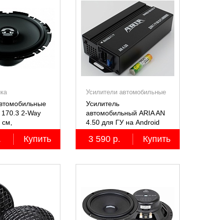
ика
Усилители автомобильные
автомобильные
Усилитель
 170.3 2-Way
автомобильный ARIA AN
7 см,
4.50 для ГУ на Android
ьные
.
Купить
3 590 р.
Купить
ные, 2 шт.