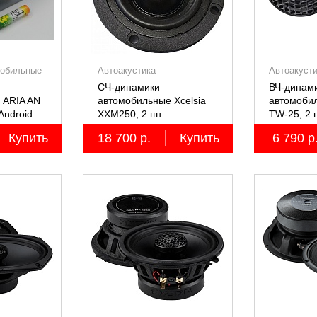
мобильные
Автоакустика
Автоакуст
СЧ-динамики
ВЧ-динами
 ARIA AN
автомобильные Xcelsia
автомобил
Android
XXM250, 2 шт.
TW-25, 2 
Купить
18 700 р.
Купить
6 790 р