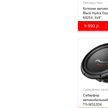
Автоакустика
Колонки автом
Black Hydra G
6925X, 6х9",
коаксиальные
9 990 р.
двухполосные, 
Сабвуферы авто
Сабвуфер
автомобильный
TS-W312D4