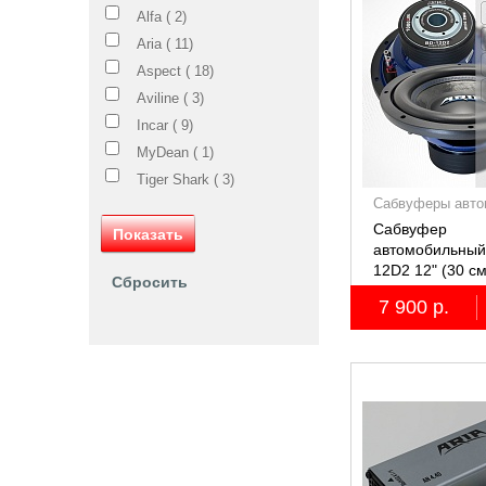
Alfa (
2
)
Aria (
11
)
Aspect (
18
)
Aviline (
3
)
Incar (
9
)
MyDean (
1
)
Tiger Shark (
3
)
Сабвуферы авто
Сабвуфер
автомобильный
12D2 12" (30 с
7 900 р.