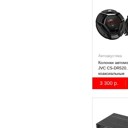
Автоакустика
Колонки автом
JVC CS-DR520, 
коаксиальные
двухполосные, 
3 300 р.