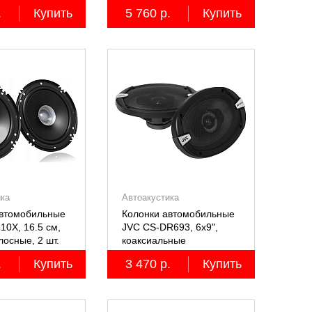
лосные, 2 шт.
.
Купить
5 760 р.
Купить
ика
Автоакустика
автомобильные
Колонки автомобильные
10X, 16.5 см,
JVC CS-DR693, 6х9",
осные, 2 шт.
коаксиальные
трёхполосные, 2 шт.
.
Купить
3 470 р.
Купить