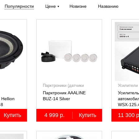
Популярности
Цене
Новизне
Названию
Парктроники (датчики
Усилители
парковки)
Парктроник AAALINE
Усилитель
Hellion
BUZ-14 Silver
автомоби
-8
WSX-125.
четырёхк
Купить
4 999 р.
Купить
11 300 р
4х125Вт (