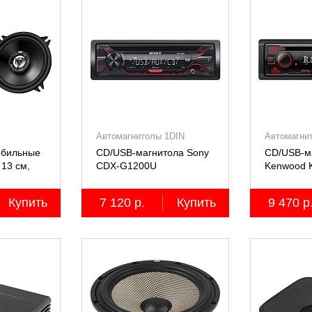
Автомагнитолы 1DIN
Автомагни
обильные
CD/USB-магнитола Sony
CD/USB-м
13 см,
СDX-G1200U
Kenwood 
2 шт.
Купить
7 120 р.
Купить
9 470 р