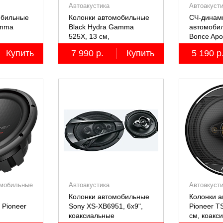
Автоакустика
Автоакуст
обильные
Колонки автомобильные
СЧ-динам
amma
Black Hydra Gamma
автомоби
525X, 13 см,
Bonce Apo
коаксиальные
M61SE P
Купить
7 990 р.
Купить
5 190 р
2 шт.
двухполосные, 2 шт.
мобильные
Автоакустика
Автоакуст
Колонки автомобильные
Колонки 
 Pioneer
Sony XS-XB6951, 6х9",
Pioneer T
коаксиальные
см, коакс