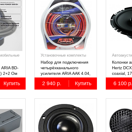
мобильные
Установочные комплекты
Автоакуст
(КИТы)
Набор для подключения
Колонки 
 ARIA BD-
четырёхканального
Hertz DCX
м) 2+2 Ом
усилителя ARIA ААК 4.04,
coaxial, 1
4AWG, miniANL 60А,
коаксиал
Купить
2 940 р.
Купить
6 100 р
омедненный алюминий
двухполос
(ССА)