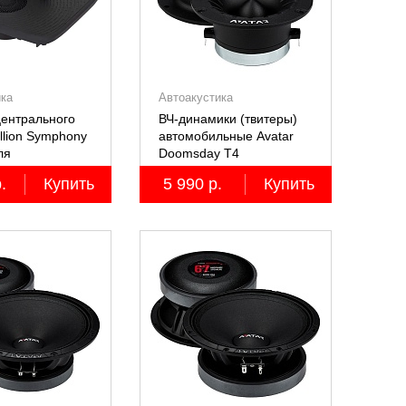
ика
Автоакустика
ентрального
ВЧ-динамики (твитеры)
llion Symphony
автомобильные Avatar
ля
Doomsday Т4
й Lixiang Li-
.
Купить
5 990 р.
Купить