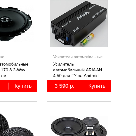
ика
Усилители автомобильные
автомобильные
Усилитель
 170.3 2-Way
автомобильный ARIA AN
7 см,
4.50 для ГУ на Android
ьные
.
Купить
3 590 р.
Купить
ные, 2 шт.