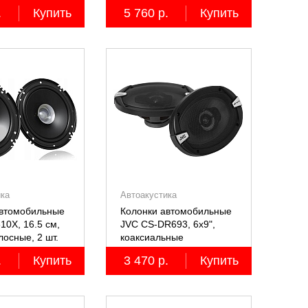
лосные, 2 шт.
.
Купить
5 760 р.
Купить
ика
Автоакустика
автомобильные
Колонки автомобильные
10X, 16.5 см,
JVC CS-DR693, 6х9",
осные, 2 шт.
коаксиальные
трёхполосные, 2 шт.
.
Купить
3 470 р.
Купить