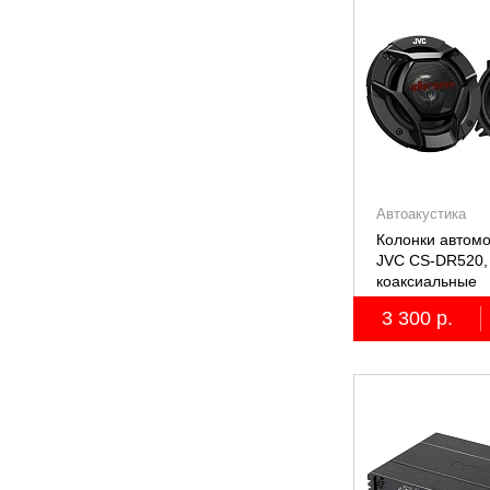
Автоакустика
Колонки автом
JVC CS-DR520, 
коаксиальные
двухполосные, 
3 300 р.