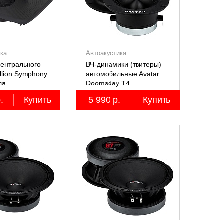
ика
Автоакустика
ентрального
ВЧ-динамики (твитеры)
llion Symphony
автомобильные Avatar
ля
Doomsday Т4
й Lixiang Li-
.
Купить
5 990 р.
Купить