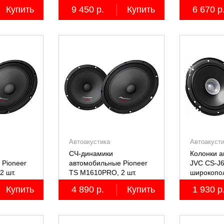
пятиполосные, 2 шт.
четырёхпо
Купить
9 450 р.
Купить
6 670 р
Автоакустика
Автоакуст
СЧ-динамики
Колонки 
 Pioneer
автомобильные Pioneer
JVC CS-J6
2 шт.
TS M1610PRO, 2 шт.
широкопол
Купить
4 890 р.
Купить
1 930 р