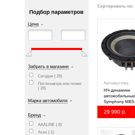
Сортировать по:
Подбор параметров
Цена
Забрать в магазине
Сегодня (
28
)
Автоакустика
Послезавтра или позже
(
28
)
НЧ-динамики
автомобильные 
Марка автомобиля
Symphony MBS
29 990 р.
Бренд
AAALINE (
8
)
Aces (
1
)