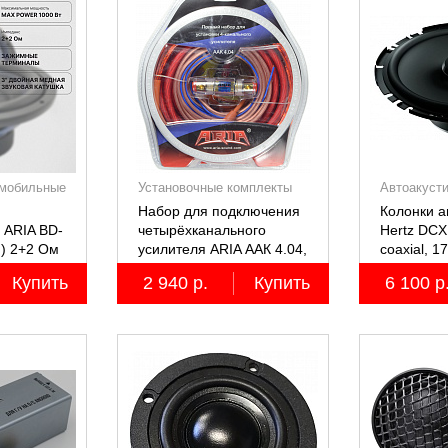
мобильные
Установочные комплекты
Автоакуст
(КИТы)
Набор для подключения
Колонки 
 ARIA BD-
четырёхканального
Hertz DCX
м) 2+2 Ом
усилителя ARIA ААК 4.04,
coaxial, 1
4AWG, miniANL 60А,
коаксиал
Купить
2 940 р.
Купить
6 100 р
омедненный алюминий
двухполос
(ССА)