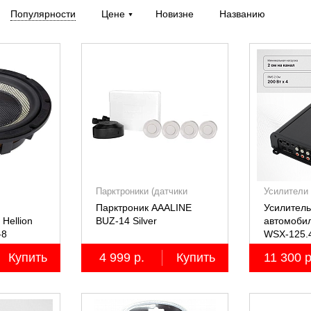
Популярности
Цене
Новизне
Названию
Парктроники (датчики
Усилители
парковки)
Парктроник AAALINE
Усилитель
Hellion
BUZ-14 Silver
автомоби
-8
WSX-125.
четырёхк
Купить
4 999 р.
Купить
11 300 р
4х125Вт (