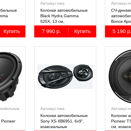
Автоакустика
Автоакуст
обильные
Колонки автомобильные
СЧ-динам
amma
Black Hydra Gamma
автомоби
525X, 13 см,
Bonce Apo
коаксиальные
M61SE P
Купить
7 990 р.
Купить
5 190 р
2 шт.
двухполосные, 2 шт.
мобильные
Автоакустика
Автоакуст
Колонки автомобильные
Колонки 
 Pioneer
Sony XS-XB6951, 6х9",
Pioneer T
коаксиальные
см, коакс