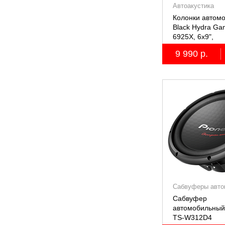
Автоакустика
Колонки автом
Black Hydra G
6925X, 6х9",
коаксиальные
9 990 р.
двухполосные, 
Сабвуферы авто
Сабвуфер
автомобильный
TS-W312D4