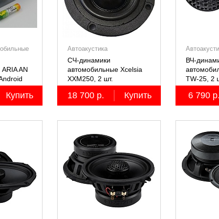
мобильные
Автоакустика
Автоакуст
СЧ-динамики
ВЧ-динами
 ARIA AN
автомобильные Xcelsia
автомобил
Android
XXM250, 2 шт.
TW-25, 2 
Купить
18 700 р.
Купить
6 790 р