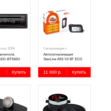
толы 1DIN
Сигнализации с
автозапуском
агнитола
Автосигнализация
KDC-BT560U
StarLine A93 V3 ВТ ECO
.
Купить
11 800 р.
Купить