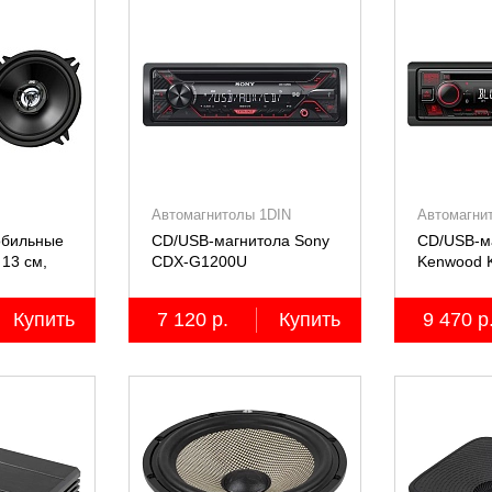
Автомагнитолы 1DIN
Автомагни
обильные
CD/USB-магнитола Sony
CD/USB-м
13 см,
СDX-G1200U
Kenwood 
2 шт.
Купить
7 120 р.
Купить
9 470 р