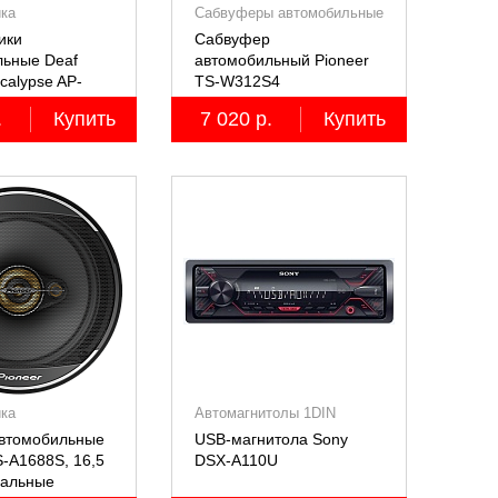
ика
Сабвуферы автомобильные
ики
Сабвуфер
льные Deaf
автомобильный Pioneer
calypse AP-
TS-W312S4
RO
.
Купить
7 020 р.
Купить
ика
Автомагнитолы 1DIN
автомобильные
USB-магнитола Sony
S-A1688S, 16,5
DSX-A110U
иальные