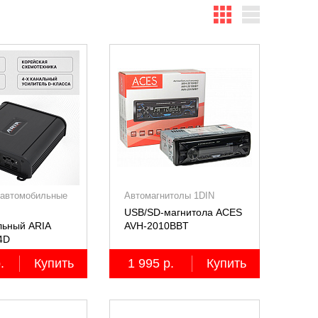
 автомобильные
Автомагнитолы 1DIN
USB/SD-магнитола ACES
льный ARIA
AVH-2010BBT
4D
анальный,
.
Купить
1 995 р.
Купить
4Ом)