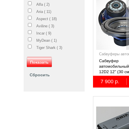
Alfa (
2
)
Aria (
11
)
Aspect (
18
)
Aviline (
3
)
Incar (
9
)
MyDean (
1
)
Tiger Shark (
3
)
Сабвуферы авто
Сабвуфер
автомобильный
12D2 12" (30 с
7 900 р.