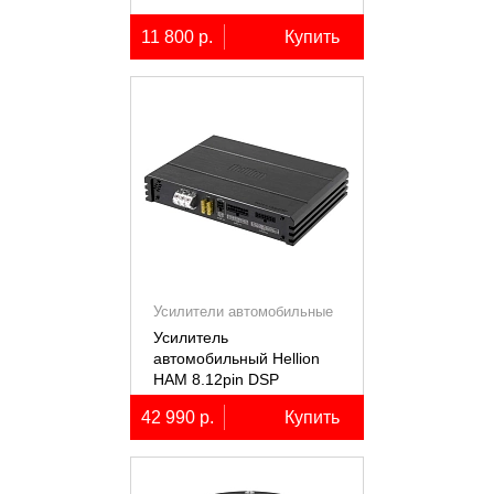
11 800 р.
Купить
Усилители автомобильные
Усилитель
автомобильный Hellion
HAM 8.12pin DSP
десятиканальный,
42 990 р.
Купить
8x80+2х100Вт (4Ом),
встроенный 12
канальный процессор