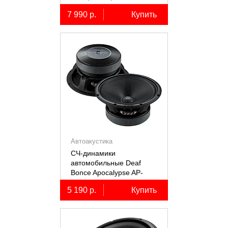
коаксиальные
7 990 р.
Купить
двухполосные, 2 шт.
Автоакустика
СЧ-динамики
автомобильные Deaf
Bonce Apocalypse AP-
M61SE PRO
5 190 р.
Купить