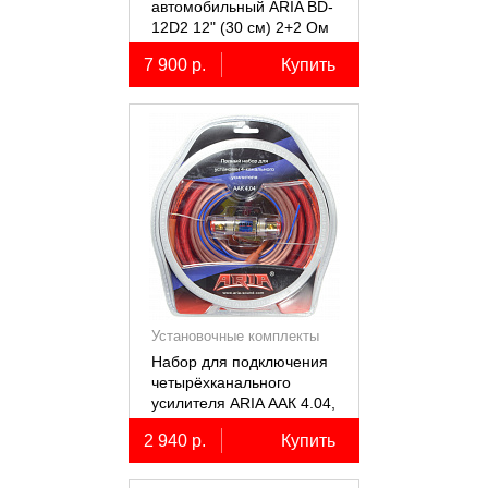
автомобильный ARIA BD-
12D2 12" (30 см) 2+2 Ом
7 900 р.
Купить
Установочные комплекты
(КИТы)
Набор для подключения
четырёхканального
усилителя ARIA ААК 4.04,
4AWG, miniANL 60А,
2 940 р.
Купить
омедненный алюминий
(ССА)