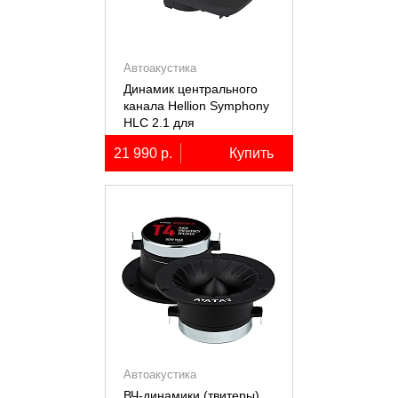
Автоакустика
Динамик центрального
канала Hellion Symphony
HLC 2.1 для
автомобилей Lixiang Li-
21 990 р.
Купить
7/8/9
Автоакустика
ВЧ-динамики (твитеры)