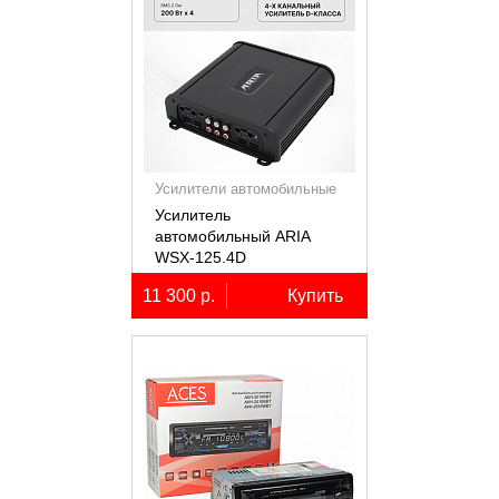
Усилители автомобильные
Усилитель
автомобильный ARIA
WSX-125.4D
четырёхканальный,
11 300 р.
Купить
4х125Вт (4Ом)