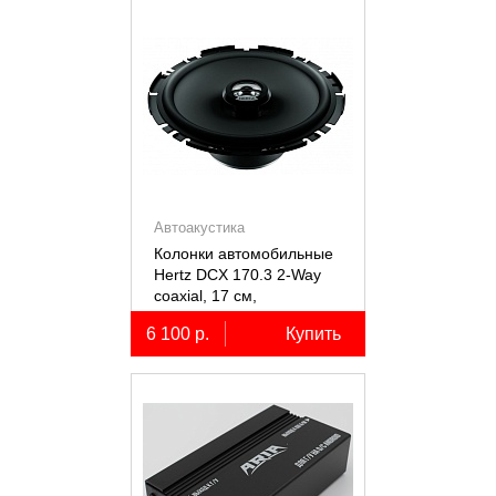
Автоакустика
Колонки автомобильные
Hertz DCX 170.3 2-Way
coaxial, 17 см,
коаксиальные
6 100 р.
Купить
двухполосные, 2 шт.