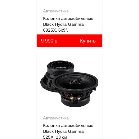
Автоакустика
Колонки автомобильные
Black Hydra Gamma
6925X, 6х9",
коаксиальные
9 990 р.
Купить
двухполосные, 2 шт.
Автоакустика
Колонки автомобильные
Black Hydra Gamma
525X, 13 см,