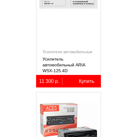
Усилители автомобильные
Усилитель
автомобильный ARIA
WSX-125.4D
четырёхканальный,
11 300 р.
Купить
4х125Вт (4Ом)