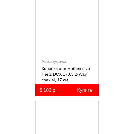
Автоакустика
Колонки автомобильные
Hertz DCX 170.3 2-Way
coaxial, 17 см,
коаксиальные
6 100 р.
Купить
двухполосные, 2 шт.