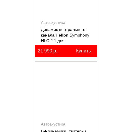
Автоакустика
Динамик центрального
канала Hellion Symphony
HLC 2.1 для
автомобилей Lixiang Li-
21 990 р.
Купить
7/8/9
Автоакустика
ВЧ-динамики (твитеры)