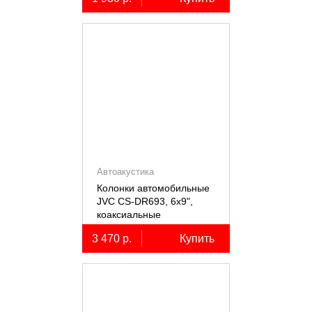
Автоакустика
Колонки автомобильные
JVC CS-DR693, 6х9",
коаксиальные
трёхполосные, 2 шт.
3 470 р.
Купить