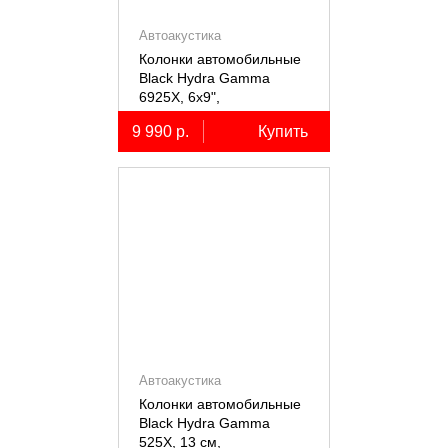
Автоакустика
Колонки автомобильные
Black Hydra Gamma
6925X, 6х9",
коаксиальные
9 990 р.
Купить
двухполосные, 2 шт.
Автоакустика
Колонки автомобильные
Black Hydra Gamma
525X, 13 см,