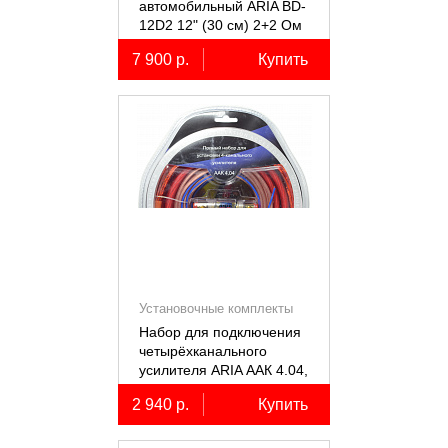
автомобильный ARIA BD-
12D2 12" (30 см) 2+2 Ом
7 900 р.
Купить
Установочные комплекты
(КИТы)
Набор для подключения
четырёхканального
усилителя ARIA ААК 4.04,
4AWG, miniANL 60А,
2 940 р.
Купить
омедненный алюминий
(ССА)