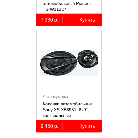
автомобильный Pioneer
TS-W312D4
7 330 р.
Купить
Автоакустика
Колонки автомобильные
Sony XS-XB6951, 6х9",
коаксиальные
пятиполосные, 2 шт.
9 450 р.
Купить