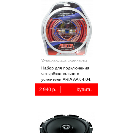
Установочные комплекты
(КИТы)
Набор для подключения
четырёхканального
усилителя ARIA ААК 4.04,
4AWG, miniANL 60А,
2 940 р.
Купить
омедненный алюминий
(ССА)