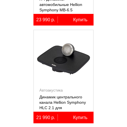
автомобильные Hellion
Symphony MB-6.5
23 990 р.
Купить
Автоакустика
Динамик центрального
канала Hellion Symphony
HLC 2.1 для
автомобилей Lixiang Li-
21 990 р.
Купить
7/8/9