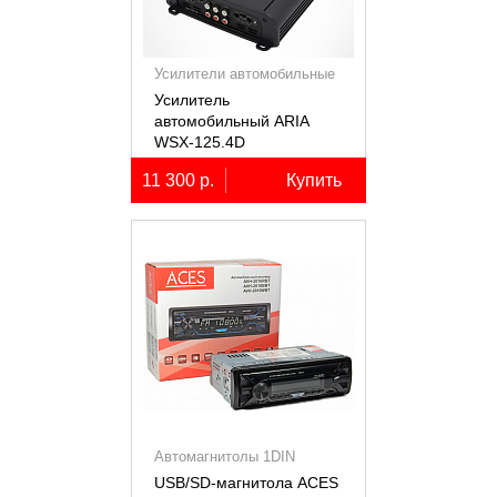
Усилители автомобильные
Усилитель
автомобильный ARIA
WSX-125.4D
четырёхканальный,
11 300 р.
Купить
4х125Вт (4Ом)
Автомагнитолы 1DIN
USB/SD-магнитола ACES