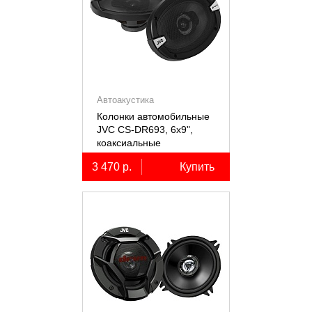
Автоакустика
Колонки автомобильные
JVC CS-DR693, 6х9",
коаксиальные
трёхполосные, 2 шт.
3 470 р.
Купить