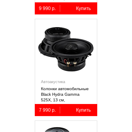
коаксиальные
9 990 р.
Купить
двухполосные, 2 шт.
Автоакустика
Колонки автомобильные
Black Hydra Gamma
525X, 13 см,
коаксиальные
7 990 р.
Купить
двухполосные, 2 шт.