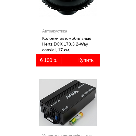
Автоакустика
Колонки автомобильные
Hertz DCX 170.3 2-Way
coaxial, 17 см,
коаксиальные
6 100 р.
Купить
двухполосные, 2 шт.
Усилители автомобильные