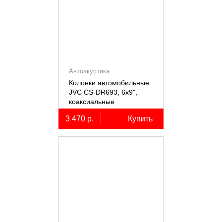
Автоакустика
Колонки автомобильные
JVC CS-DR693, 6х9",
коаксиальные
трёхполосные, 2 шт.
3 470 р.
Купить