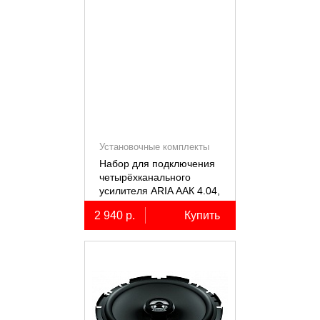
Установочные комплекты
(КИТы)
Набор для подключения
четырёхканального
усилителя ARIA ААК 4.04,
4AWG, miniANL 60А,
2 940 р.
Купить
омедненный алюминий
(ССА)