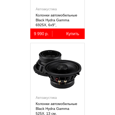
Автоакустика
Колонки автомобильные
Black Hydra Gamma
6925X, 6х9",
коаксиальные
9 990 р.
Купить
двухполосные, 2 шт.
Автоакустика
Колонки автомобильные
Black Hydra Gamma
525X, 13 см,