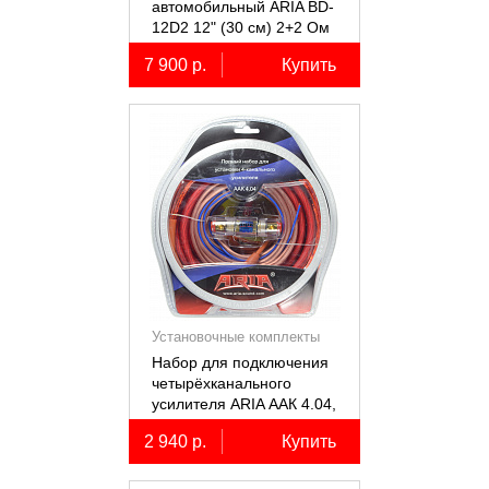
автомобильный ARIA BD-
12D2 12" (30 см) 2+2 Ом
7 900 р.
Купить
Установочные комплекты
(КИТы)
Набор для подключения
четырёхканального
усилителя ARIA ААК 4.04,
4AWG, miniANL 60А,
2 940 р.
Купить
омедненный алюминий
(ССА)