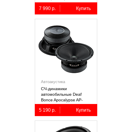
коаксиальные
7 990 р.
Купить
двухполосные, 2 шт.
Автоакустика
СЧ-динамики
автомобильные Deaf
Bonce Apocalypse AP-
M61SE PRO
5 190 р.
Купить