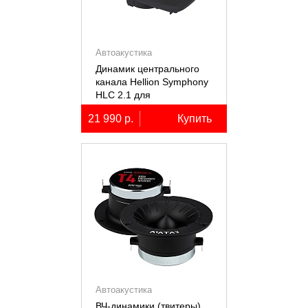
Автоакустика
Динамик центрального
канала Hellion Symphony
HLC 2.1 для
автомобилей Lixiang Li-
21 990 р.
Купить
7/8/9
Автоакустика
ВЧ-динамики (твитеры)