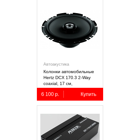
Автоакустика
Колонки автомобильные
Hertz DCX 170.3 2-Way
coaxial, 17 см,
коаксиальные
6 100 р.
Купить
двухполосные, 2 шт.