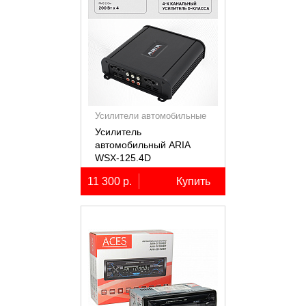
Усилители автомобильные
Усилитель
автомобильный ARIA
WSX-125.4D
четырёхканальный,
11 300 р.
Купить
4х125Вт (4Ом)