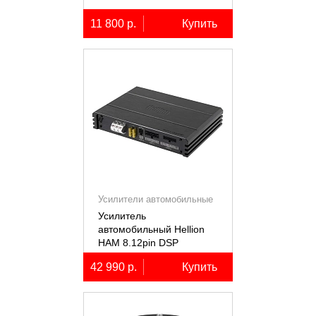
11 800 р.
Купить
Усилители автомобильные
Усилитель
автомобильный Hellion
HAM 8.12pin DSP
десятиканальный,
42 990 р.
Купить
8x80+2х100Вт (4Ом),
встроенный 12
канальный процессор