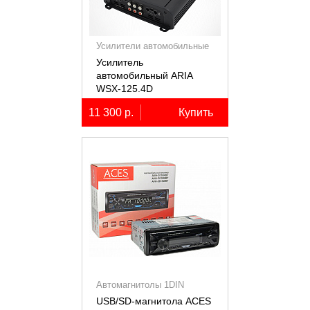
Усилители автомобильные
Усилитель
автомобильный ARIA
WSX-125.4D
четырёхканальный,
11 300 р.
Купить
4х125Вт (4Ом)
Автомагнитолы 1DIN
USB/SD-магнитола ACES