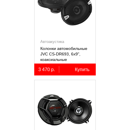
Автоакустика
Колонки автомобильные
JVC CS-DR693, 6х9",
коаксиальные
трёхполосные, 2 шт.
3 470 р.
Купить