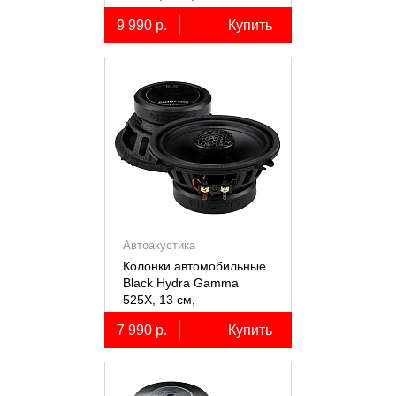
коаксиальные
9 990 р.
Купить
двухполосные, 2 шт.
Автоакустика
Колонки автомобильные
Black Hydra Gamma
525X, 13 см,
коаксиальные
7 990 р.
Купить
двухполосные, 2 шт.