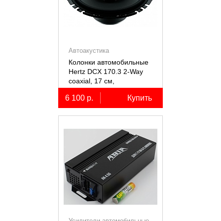
Автоакустика
Колонки автомобильные
Hertz DCX 170.3 2-Way
coaxial, 17 см,
коаксиальные
6 100 р.
Купить
двухполосные, 2 шт.
Усилители автомобильные