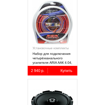
Установочные комплекты
(КИТы)
Набор для подключения
четырёхканального
усилителя ARIA ААК 4.04,
4AWG, miniANL 60А,
2 940 р.
Купить
омедненный алюминий
(ССА)