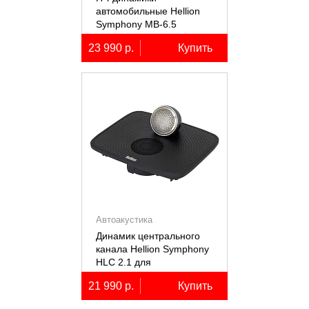
автомобильные Hellion
Symphony MB-6.5
23 990 р.
Купить
Автоакустика
Динамик центрального
канала Hellion Symphony
HLC 2.1 для
автомобилей Lixiang Li-
21 990 р.
Купить
7/8/9