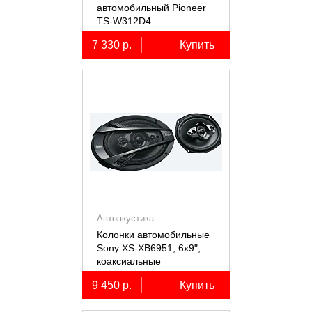
автомобильный Pioneer
TS-W312D4
7 330 р.
Купить
Автоакустика
Колонки автомобильные
Sony XS-XB6951, 6х9",
коаксиальные
пятиполосные, 2 шт.
9 450 р.
Купить