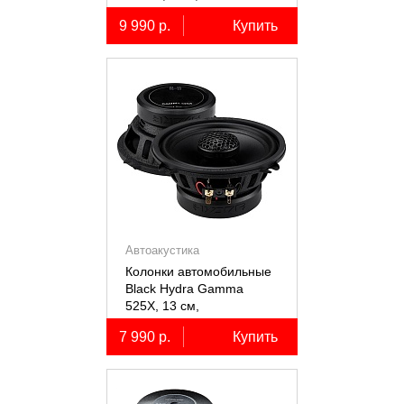
коаксиальные
9 990 р.
Купить
двухполосные, 2 шт.
Автоакустика
Колонки автомобильные
Black Hydra Gamma
525X, 13 см,
коаксиальные
7 990 р.
Купить
двухполосные, 2 шт.