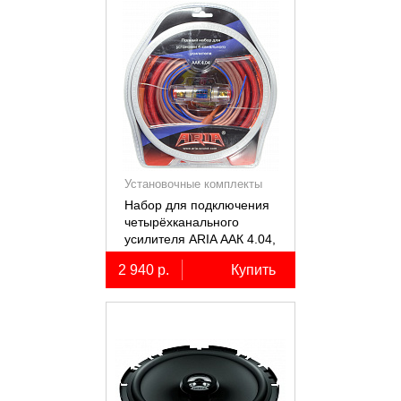
Установочные комплекты
(КИТы)
Набор для подключения
четырёхканального
усилителя ARIA ААК 4.04,
4AWG, miniANL 60А,
2 940 р.
Купить
омедненный алюминий
(ССА)