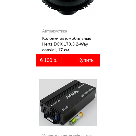
Автоакустика
Колонки автомобильные
Hertz DCX 170.3 2-Way
coaxial, 17 см,
коаксиальные
6 100 р.
Купить
двухполосные, 2 шт.
Усилители автомобильные