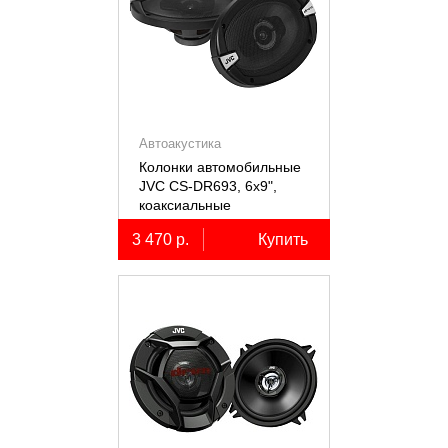
Автоакустика
Колонки автомобильные
JVC CS-DR693, 6х9",
коаксиальные
трёхполосные, 2 шт.
3 470 р.
Купить