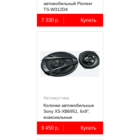
автомобильный Pioneer
TS-W312D4
7 330 р.
Купить
Автоакустика
Колонки автомобильные
Sony XS-XB6951, 6х9",
коаксиальные
пятиполосные, 2 шт.
9 450 р.
Купить