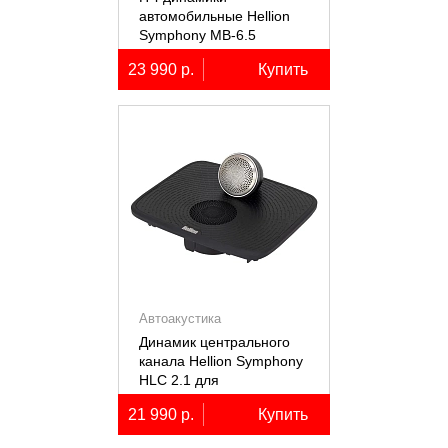
автомобильные Hellion
Symphony MB-6.5
23 990 р.
Купить
Автоакустика
Динамик центрального
канала Hellion Symphony
HLC 2.1 для
автомобилей Lixiang Li-
21 990 р.
Купить
7/8/9