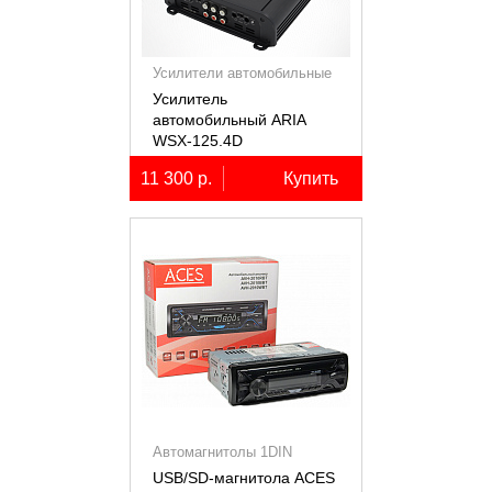
Усилители автомобильные
Усилитель
автомобильный ARIA
WSX-125.4D
четырёхканальный,
11 300 р.
Купить
4х125Вт (4Ом)
Автомагнитолы 1DIN
USB/SD-магнитола ACES