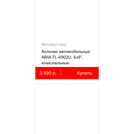
Автоакустика
Колонки автомобильные
ARIA TL-6902U, 6х9",
коаксиальные
трёхполосные, 2 шт.
3 990 р.
Купить