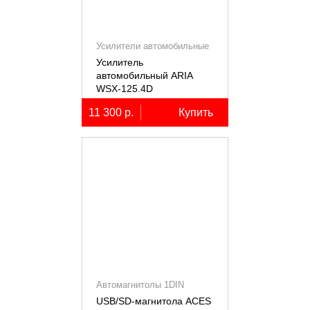
Усилители автомобильные
Усилитель
автомобильный ARIA
WSX-125.4D
четырёхканальный,
11 300 р.
Купить
4х125Вт (4Ом)
Автомагнитолы 1DIN
USB/SD-магнитола ACES