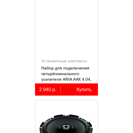
Установочные комплекты
(КИТы)
Набор для подключения
четырёхканального
усилителя ARIA ААК 4.04,
4AWG, miniANL 60А,
2 940 р.
Купить
омедненный алюминий
(ССА)