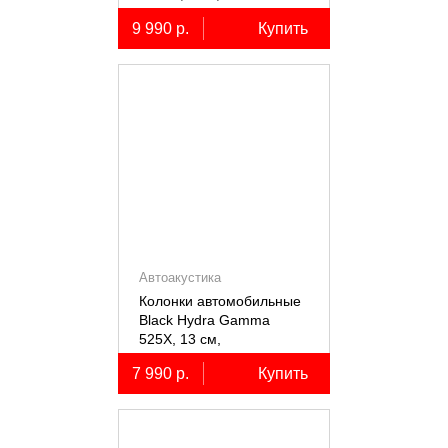
коаксиальные
9 990 р.
Купить
двухполосные, 2 шт.
Автоакустика
Колонки автомобильные
Black Hydra Gamma
525X, 13 см,
коаксиальные
7 990 р.
Купить
двухполосные, 2 шт.