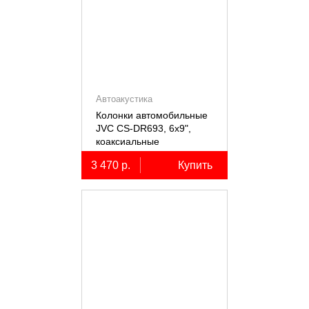
Автоакустика
Колонки автомобильные
JVC CS-DR693, 6х9",
коаксиальные
трёхполосные, 2 шт.
3 470 р.
Купить