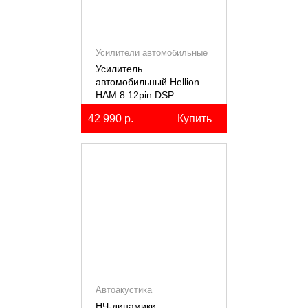
Усилители автомобильные
Усилитель
автомобильный Hellion
HAM 8.12pin DSP
десятиканальный,
42 990 р.
Купить
8x80+2х100Вт (4Ом),
встроенный 12
канальный процессор
Автоакустика
НЧ-динамики