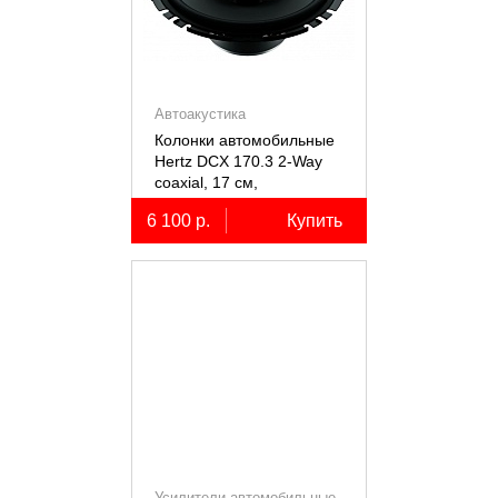
Автоакустика
Колонки автомобильные
Hertz DCX 170.3 2-Way
coaxial, 17 см,
коаксиальные
6 100 р.
Купить
двухполосные, 2 шт.
Усилители автомобильные