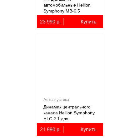
автомобильные Hellion
Symphony MB-6.5
23 990 р.
Купить
Автоакустика
Динамик центрального
канала Hellion Symphony
HLC 2.1 для
автомобилей Lixiang Li-
21 990 р.
Купить
7/8/9