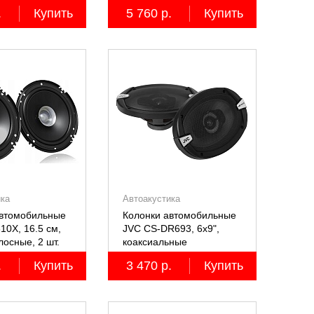
лосные, 2 шт.
.
Купить
5 760 р.
Купить
ика
Автоакустика
автомобильные
Колонки автомобильные
10X, 16.5 см,
JVC CS-DR693, 6х9",
осные, 2 шт.
коаксиальные
трёхполосные, 2 шт.
.
Купить
3 470 р.
Купить