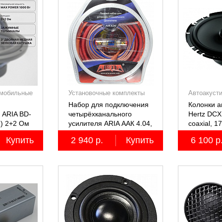
мобильные
Установочные комплекты
Автоакуст
(КИТы)
Набор для подключения
Колонки 
 ARIA BD-
четырёхканального
Hertz DCX
м) 2+2 Ом
усилителя ARIA ААК 4.04,
coaxial, 1
4AWG, miniANL 60А,
коаксиал
Купить
2 940 р.
Купить
6 100 р
омедненный алюминий
двухполос
(ССА)