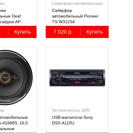
ика
Сабвуферы автомобильные
ики
Сабвуфер
льные Deaf
автомобильный Pioneer
calypse AP-
TS-W312S4
RO
.
Купить
7 020 р.
Купить
ика
Автомагнитолы 1DIN
автомобильные
USB-магнитола Sony
S-A1688S, 16,5
DSX-A110U
иальные