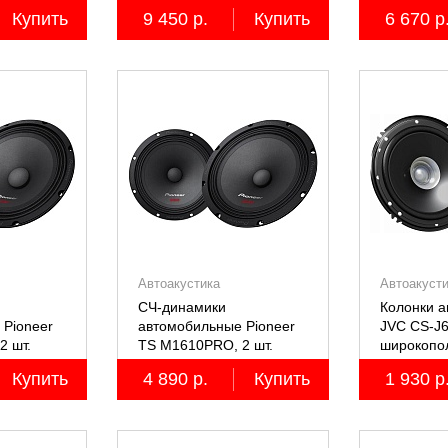
пятиполосные, 2 шт.
четырёхпо
Купить
9 450 р.
Купить
6 670 р
Автоакустика
Автоакуст
СЧ-динамики
Колонки 
 Pioneer
автомобильные Pioneer
JVC CS-J6
2 шт.
TS M1610PRO, 2 шт.
широкопол
Купить
4 890 р.
Купить
1 930 р