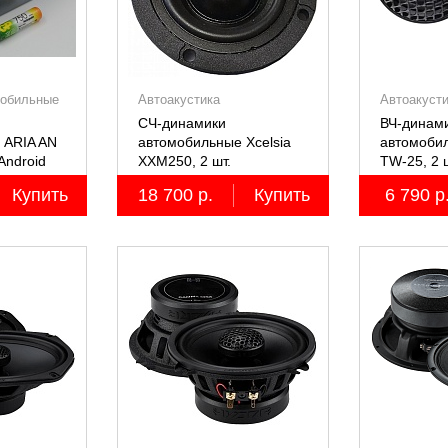
мобильные
Автоакустика
Автоакуст
СЧ-динамики
ВЧ-динами
 ARIA AN
автомобильные Xcelsia
автомобил
Android
XXM250, 2 шт.
TW-25, 2 
Купить
18 700 р.
Купить
6 790 р