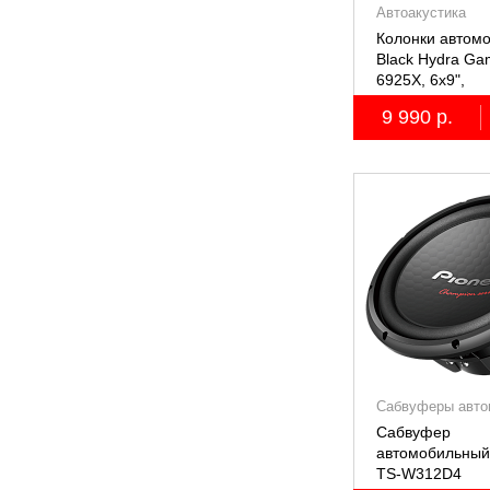
Автоакустика
Колонки автом
Black Hydra G
6925X, 6х9",
коаксиальные
9 990 р.
двухполосные, 
Сабвуферы авто
Сабвуфер
автомобильный
TS-W312D4