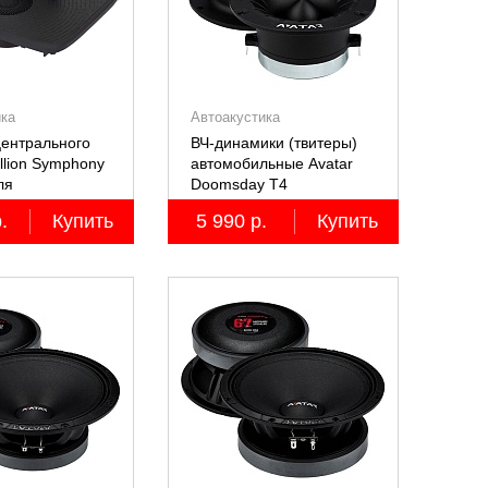
ика
Автоакустика
ентрального
ВЧ-динамики (твитеры)
llion Symphony
автомобильные Avatar
ля
Doomsday Т4
й Lixiang Li-
.
Купить
5 990 р.
Купить