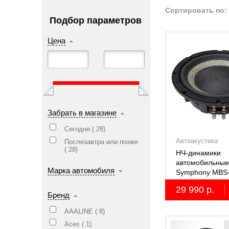
Сортировать по:
Подбор параметров
Цена
Забрать в магазине
Сегодня (
28
)
Автоакустика
Послезавтра или позже
(
28
)
НЧ-динамики
автомобильные 
Марка автомобиля
Symphony MBS
29 990 р.
Бренд
AAALINE (
8
)
Aces (
1
)