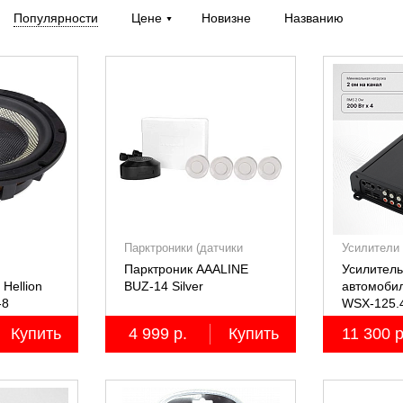
Популярности
Цене
Новизне
Названию
Парктроники (датчики
Усилители
парковки)
Парктроник AAALINE
Усилитель
Hellion
BUZ-14 Silver
автомоби
-8
WSX-125.
четырёхк
Купить
4 999 р.
Купить
11 300 р
4х125Вт (