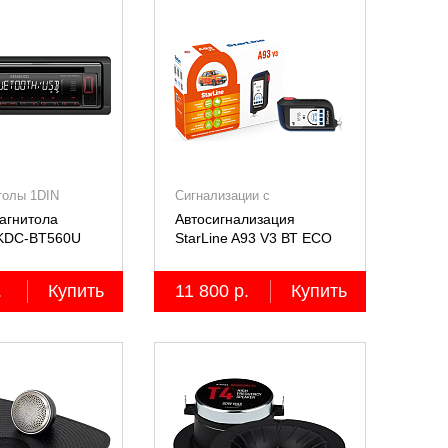
толы 1DIN
Сигнализации с
автозапуском
агнитола
Автосигнализация
KDC-BT560U
StarLine A93 V3 ВТ ECO
.
Купить
11 800 р.
Купить