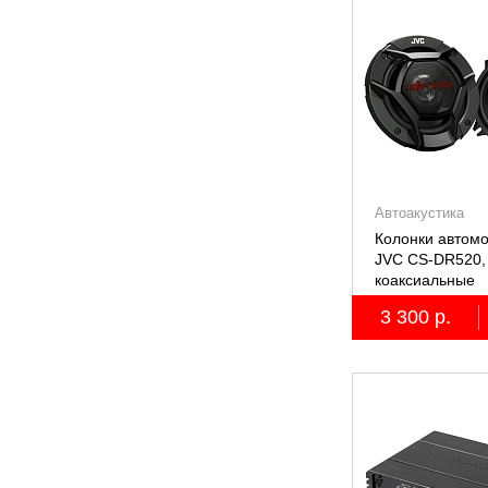
Автоакустика
Колонки автом
JVC CS-DR520, 
коаксиальные
двухполосные, 
3 300 р.