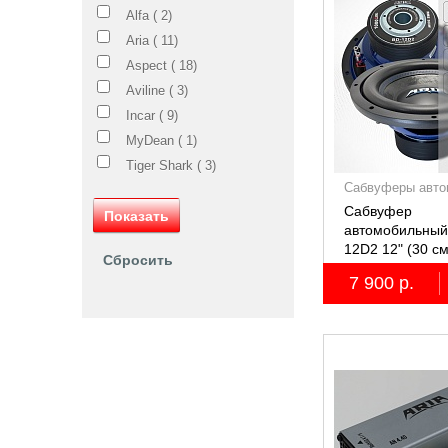
Alfa (
2
)
Aria (
11
)
Aspect (
18
)
Aviline (
3
)
Incar (
9
)
MyDean (
1
)
Tiger Shark (
3
)
Сабвуферы авто
Сабвуфер
автомобильный
12D2 12" (30 с
7 900 р.