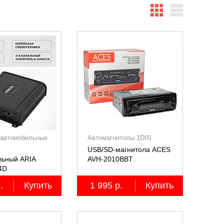
 автомобильные
Автомагнитолы 1DIN
USB/SD-магнитола ACES
льный ARIA
AVH-2010BBT
4D
анальный,
.
Купить
1 995 р.
Купить
4Ом)