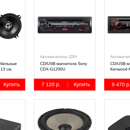
Автомагнитолы 1DIN
Автомагни
обильные
CD/USB-магнитола Sony
CD/USB-м
13 см,
СDX-G1200U
Kenwood 
2 шт.
Купить
7 120 р.
Купить
9 470 р