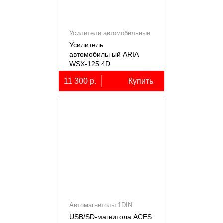
Усилители автомобильные
Усилитель
автомобильный ARIA
WSX-125.4D
четырёхканальный,
11 300 р.
Купить
4х125Вт (4Ом)
Автомагнитолы 1DIN
USB/SD-магнитола ACES