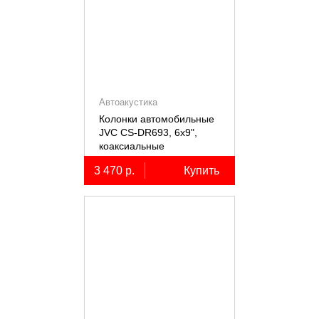
Автоакустика
Колонки автомобильные
JVC CS-DR693, 6х9",
коаксиальные
трёхполосные, 2 шт.
3 470 р.
Купить