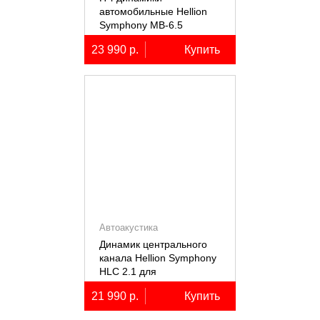
автомобильные Hellion
Symphony MB-6.5
23 990 р.
Купить
Автоакустика
Динамик центрального
канала Hellion Symphony
HLC 2.1 для
автомобилей Lixiang Li-
21 990 р.
Купить
7/8/9