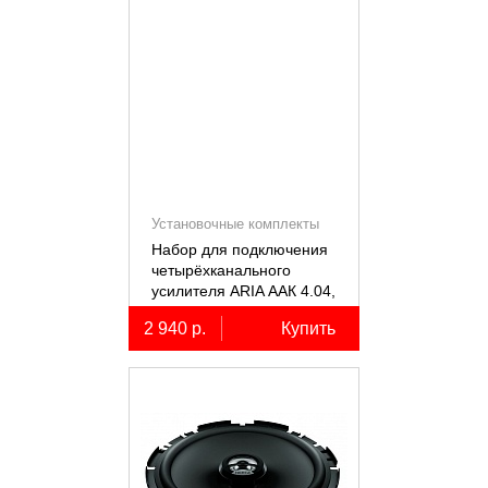
Установочные комплекты
(КИТы)
Набор для подключения
четырёхканального
усилителя ARIA ААК 4.04,
4AWG, miniANL 60А,
2 940 р.
Купить
омедненный алюминий
(ССА)