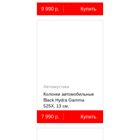
коаксиальные
9 990 р.
Купить
двухполосные, 2 шт.
Автоакустика
Колонки автомобильные
Black Hydra Gamma
525X, 13 см,
коаксиальные
7 990 р.
Купить
двухполосные, 2 шт.