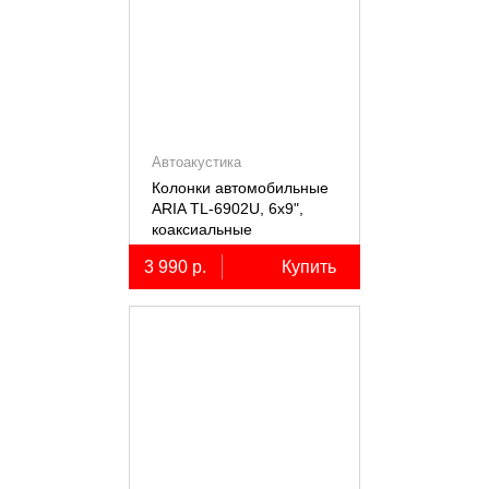
Автоакустика
Колонки автомобильные
ARIA TL-6902U, 6х9",
коаксиальные
трёхполосные, 2 шт.
3 990 р.
Купить