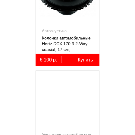
Автоакустика
Колонки автомобильные
Hertz DCX 170.3 2-Way
coaxial, 17 см,
коаксиальные
6 100 р.
Купить
двухполосные, 2 шт.
Усилители автомобильные