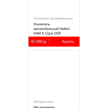
Усилители автомобильные
Усилитель
автомобильный Hellion
HAM 8.12pin DSP
десятиканальный,
42 990 р.
Купить
8x80+2х100Вт (4Ом),
встроенный 12
канальный процессор
Автоакустика
НЧ-динамики