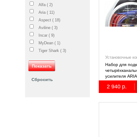
Alfa (
2
)
Aria (
11
)
Aspect (
18
)
Aviline (
3
)
Incar (
9
)
MyDean (
1
)
Tiger Shark (
3
)
Установочные к
(КИТы)
Набор для под
четырёхканаль
усилителя ARIA
4AWG, miniANL 
2 940 р.
омедненный а
(ССА)