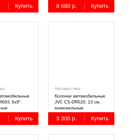
.
Купить
8 680 р.
Купить
ика
Автоакустика
автомобильные
Колонки автомобильные
693, 6х9",
JVC CS-DR520, 13 см,
ьные
коаксиальные
ные, 2 шт.
двухполосные, 2 шт.
.
Купить
3 300 р.
Купить