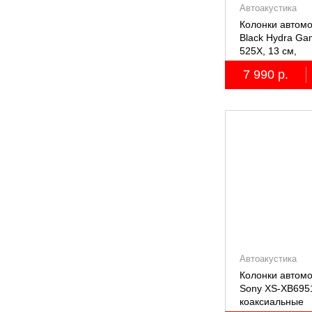
Автоакустика
Колонки автом
Black Hydra G
525X, 13 см,
коаксиальные
7 990 р.
двухполосные, 
Автоакустика
Колонки автом
Sony XS-XB6951
коаксиальные