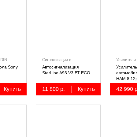
1DIN
Сигнализации с
Усилители
автозапуском
ола Sony
Автосигнализация
Усилитель
StarLine A93 V3 ВТ ECO
автомобил
HAM 8.12
десятикан
Купить
11 800 р.
Купить
42 990 р
8x80+2х10
встроенны
канальны