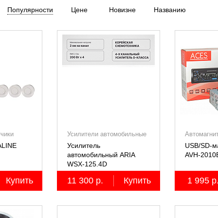
Популярности
Цене
Новизне
Названию
тчики
Усилители автомобильные
Автомагни
ALINE
Усилитель
USB/SD-м
автомобильный ARIA
AVH-2010
WSX-125.4D
четырёхканальный,
Купить
11 300 р.
Купить
1 995 р
4х125Вт (4Ом)