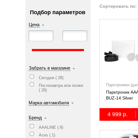
Сортировать по:
Подбор параметров
Цена
Забрать в магазине
Сегодня (
28
)
Парктроники (да
Послезавтра или позже
парковки)
(
28
)
Парктроник AA
BUZ-14 Silver
Марка автомобиля
4 999 р.
Бренд
AAALINE (
8
)
Aces (
1
)