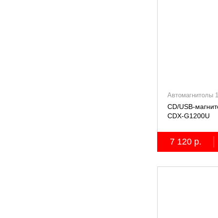
Автомагнитолы 
CD/USB-магнит
СDX-G1200U
7 120 р.