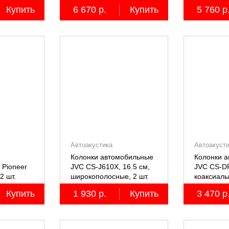
2 шт.
четырёхполосные, 2 шт.
Купить
6 670 р.
Купить
5 760 р
Автоакустика
Автоакуст
Колонки автомобильные
Колонки 
 Pioneer
JVC CS-J610X, 16.5 см,
JVC CS-DR
2 шт.
широкополосные, 2 шт.
коаксиал
трёхполос
Купить
1 930 р.
Купить
3 470 р