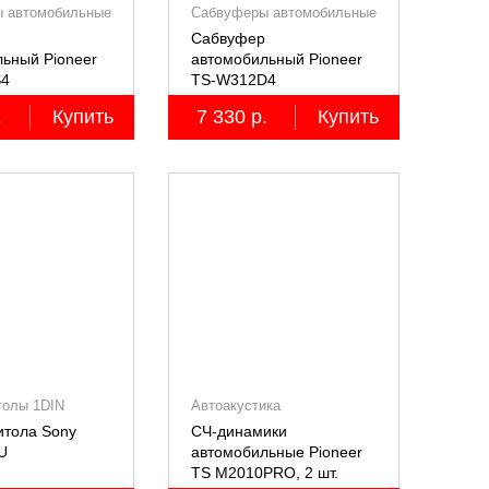
 автомобильные
Сабвуферы автомобильные
Сабвуфер
ьный Pioneer
автомобильный Pioneer
S4
TS-W312D4
.
Купить
7 330 р.
Купить
толы 1DIN
Автоакустика
итола Sony
СЧ-динамики
U
автомобильные Pioneer
TS M2010PRO, 2 шт.