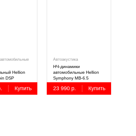
 автомобильные
Автоакустика
НЧ-динамики
ьный Hellion
автомобильные Hellion
pin DSP
Symphony MB-6.5
альный,
.
Купить
23 990 р.
Купить
0Вт (4Ом),
й 12
й процессор