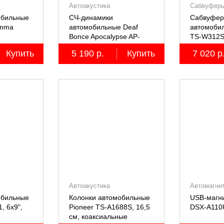
Автоакустика
Сабвуферы
обильные
СЧ-динамики
Сабвуфер
amma
автомобильные Deaf
автомобил
Bonce Apocalypse AP-
TS-W312
M61SE PRO
Купить
5 190 р.
Купить
7 020 р
2 шт.
Автоакустика
Автомагни
обильные
Колонки автомобильные
USB-магн
, 6х9",
Pioneer TS-A1688S, 16,5
DSX-A110
см, коаксиальные