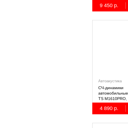
пятиполосные, 
9 450 р.
Автоакустика
СЧ-динамики
автомобильные
TS M1610PRO, 
4 890 р.