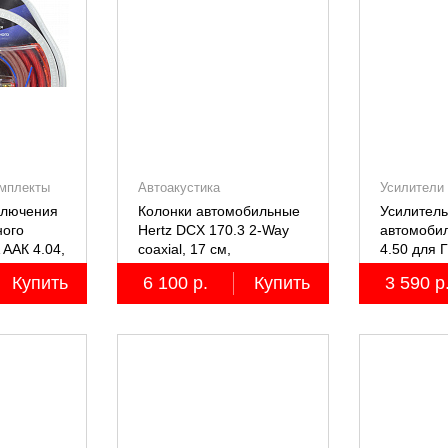
омплекты
Автоакустика
Усилители
ключения
Колонки автомобильные
Усилитель
ного
Hertz DCX 170.3 2-Way
автомоби
 ААК 4.04,
coaxial, 17 см,
4.50 для 
60А,
коаксиальные
Купить
6 100 р.
Купить
3 590 р
люминий
двухполосные, 2 шт.