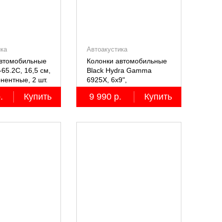
ика
Автоакустика
автомобильные
Колонки автомобильные
-65.2С, 16,5 см,
Black Hydra Gamma
нентные, 2 шт.
6925X, 6х9",
коаксиальные
.
Купить
9 990 р.
Купить
двухполосные, 2 шт.