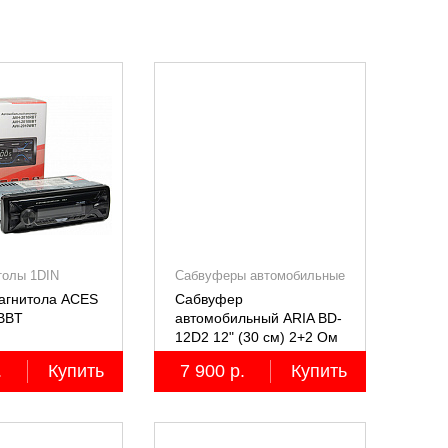
толы 1DIN
Сабвуферы автомобильные
агнитола ACES
Сабвуфер
BBT
автомобильный ARIA BD-
12D2 12" (30 см) 2+2 Ом
.
Купить
7 900 р.
Купить