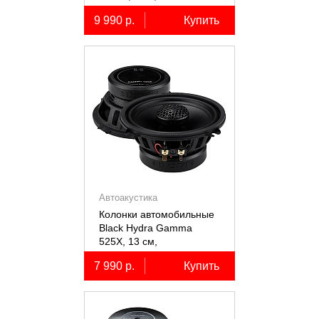
коаксиальные
9 990 р.
Купить
двухполосные, 2 шт.
Автоакустика
Колонки автомобильные
Black Hydra Gamma
525X, 13 см,
коаксиальные
7 990 р.
Купить
двухполосные, 2 шт.