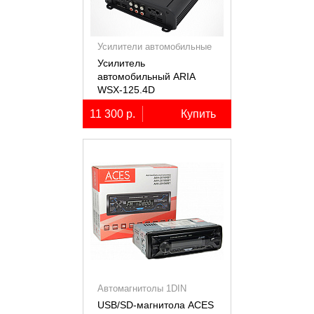
Усилители автомобильные
Усилитель
автомобильный ARIA
WSX-125.4D
четырёхканальный,
11 300 р.
Купить
4х125Вт (4Ом)
Автомагнитолы 1DIN
USB/SD-магнитола ACES