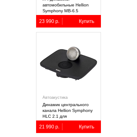
автомобильные Hellion
Symphony MB-6.5
23 990 р.
Купить
Автоакустика
Динамик центрального
канала Hellion Symphony
HLC 2.1 для
автомобилей Lixiang Li-
21 990 р.
Купить
7/8/9