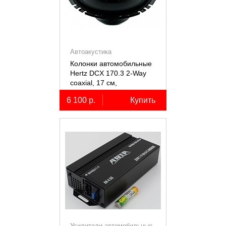
Автоакустика
Колонки автомобильные
Hertz DCX 170.3 2-Way
coaxial, 17 см,
коаксиальные
6 100 р.
Купить
двухполосные, 2 шт.
Усилители автомобильные