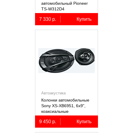
автомобильный Pioneer
TS-W312D4
7 330 р.
Купить
Автоакустика
Колонки автомобильные
Sony XS-XB6951, 6х9",
коаксиальные
пятиполосные, 2 шт.
9 450 р.
Купить