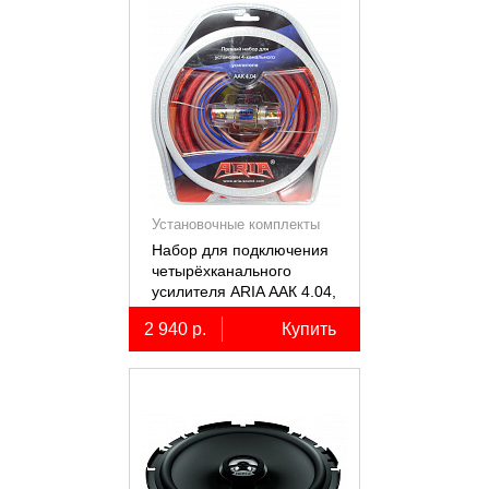
Установочные комплекты
(КИТы)
Набор для подключения
четырёхканального
усилителя ARIA ААК 4.04,
4AWG, miniANL 60А,
2 940 р.
Купить
омедненный алюминий
(ССА)