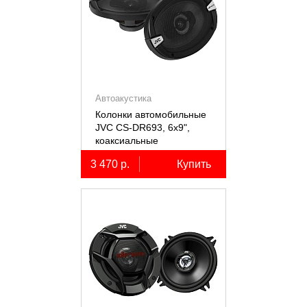
Автоакустика
Колонки автомобильные
JVC CS-DR693, 6х9",
коаксиальные
трёхполосные, 2 шт.
3 470 р.
Купить